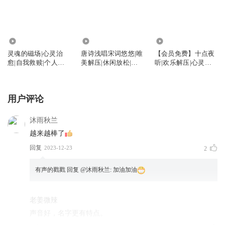
1.21万
4.24万
2.97万
灵魂的磁场|心灵治
唐诗浅唱宋词悠悠|唯
【会员免费】十点夜
愈|自我救赎|个人成
美解压|休闲放松|一
听|欢乐解压|心灵治
长
生必读唐诗宋词
愈|励志成长
用户评论
沐雨秋兰
越来越棒了
回复
2023-12-23
2
有声的戳戳
回复 @
沐雨秋兰
:
加油加油
老姜微辣
声音好，名字更有特点。