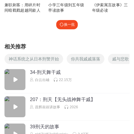
兼职刺客：用碎片时
小学三年级到五年级
《伊索寓言故事》三
间暗戳戳超越同龄人
早读故事
年级必读
换一批
相关推荐
神话系统之从日本刑警开始
你共我戚戚落落
戚与悲歌
34-刑天舞干戚
白云出岫
22.15万
207：刑天【无头战神舞干戚】
昌辉叔叔讲故事
2026
39刑天的故事