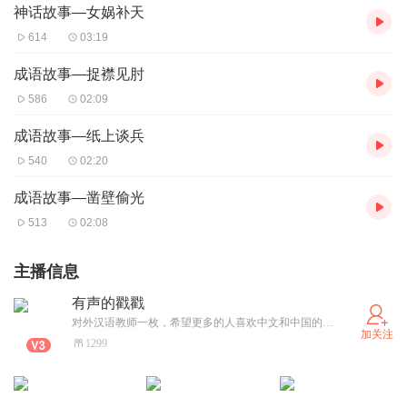
神话故事—女娲补天
614
03:19
成语故事—捉襟见肘
586
02:09
成语故事—纸上谈兵
540
02:20
成语故事—凿壁偷光
513
02:08
主播信息
有声的戳戳
对外汉语教师一枚，希望更多的人喜欢中文和中国的传统文化，喜欢一切美好的东西，当然也包括你！
加关注
1299