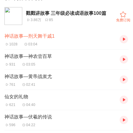
戳戳讲故事 三年级必读成语故事100篇
3.86万
85
免费订阅
神话故事—刑天舞干戚1
1028
03:04
神话故事—神农尝百草
931
03:05
神话故事—黄帝战蚩尤
761
02:41
仙女的礼物
621
04:40
神话故事—伏羲的传说
596
04:22