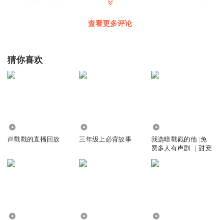
回复
2024-01-19
0
查看更多评论
有声的戳戳
回复 @
老姜微辣
:
谢谢你的评论。美好的人才能看到美
好的事物。
猜你喜欢
三六书屋
陶渊明《读山海经十三首·其十》：“精卫衔微木，将以填
沧海。刑天舞干戚，猛志固常在。同物既无虑，化去不复
悔。徒设在昔心，良辰讵可待！”
回复
2024-01-17
0
3219
4973
5.96万
有声的戳戳
回复 @
三六书屋
:
哇哦。。棒
岸戳戳的直播回放
三年级上必背故事
我选暗戳戳的他 |免
费多人有声剧 ｜甜宠
夜满星辰
搬来我的小板凳
回复
2023-12-20
0
有声的戳戳
回复 @
夜满星辰
:
哈哈，，，，贵宾席。请上座
1632
2.59万
67.78万