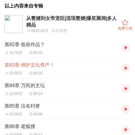
以上内容来自专辑
从赘婿到女帝宠臣|流氓赘婿|爆笑脑洞|多人
精品
免费订阅
6632.42万
5.22万
第82章 低俗作品？
10.70万
08:16
第83章 维护文坛尊严！
10.58万
08:35
第84章 万民的文坛
10.59万
08:14
第85章 沽名钓誉
10.58万
08:08
第86章 老狐狸
10.69万
08:22