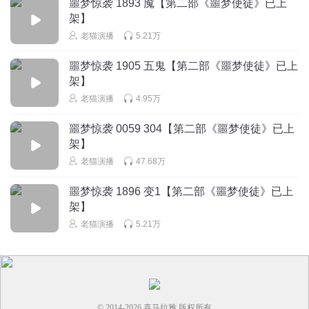
噩梦惊袭 1893 魇【第二部《噩梦使徒》已上
回复
2023-12-21
1
架】
古街旧巷6
回复 @
吾儿王腾大帝之姿
:
是的
老猫演播
5.21万
噩梦惊袭 1905 五鬼【第二部《噩梦使徒》已上
冬兵牌老冰棍
架】
又让我想起恐怖屋，前面铺垫的多么多么诡异，反派多么多
老猫演播
4.95万
么牛逼，最后就是召唤张雅出来平推…
噩梦惊袭 0059 304【第二部《噩梦使徒》已上
回复
2024-07-06
1
架】
老猫演播
47.68万
有声大帝
林婉儿的秽土转生？
噩梦惊袭 1896 变1【第二部《噩梦使徒》已上
回复
2023-12-22
1
架】
老猫演播
5.21万
小福宝子
沙发
回复
2023-12-21
1
© 2014-
2026
喜马拉雅 版权所有