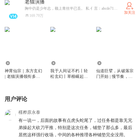
老猫演播
胸中仍是少年志，额上青丝半已丢。 私 亻言：abcde71853
加关注
169.79万
8374.25万
111.33万
135.34万
神霄仙宗｜东方玄幻
我于人间证不朽丨轻
仙道巨擘，从破落宗
| 老猫演播领衔多人
松玄幻丨草根崛起丨
门开始 | 慢节奏，智
有声剧
无敌流丨穿越丨老猫
商在线稳健流 | 老猫
演播领衔丨多人有声
演播领衔多人有声剧
剧
用户评论
槿桦原永泰
有一说一，后面的故事有点虎头蛇尾了，过任务都是靠无兄
弟操起大砍刀平推，特别是这次任务，铺垫了那么多，最后
居然这样强行收场，中间的各种推理各种铺垫完全没用。