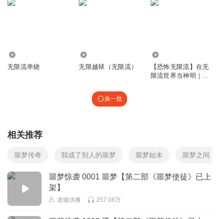
紫菜的小尾巴
回复 @
乌栖淞寒
:
哈哈哈哈哈哈江城明显不信
谷春小怡
1967
73.40万
12.84万
江城前期过任务考脑子，后期考胖子和无
无限流串烧
无限越狱（无限流）
【恐怖无限流】在无
回复
2023-12-28
2
限流世界当神明｜诡
异来袭！
冬兵牌老冰棍
换一批
让我想起另一本我的治愈系游戏，也是关键时刻就又开始又
臭又长的副本，水个二三百集，等从副本出来主线是啥都快
忘了
相关推荐
回复
2024-07-06
1
噩梦传奇
我成了别人的噩梦
噩梦始末
噩梦之间
孤恨海狂龙
回复 @
冬兵牌老冰棍
:
神龛
噩梦惊袭 0001 噩梦【第二部《噩梦使徒》已上
架】
吾儿王腾大帝之姿
老猫演播
257.08万
唉，每天等六张听完了也没啥好的悬疑恐怖小说听了