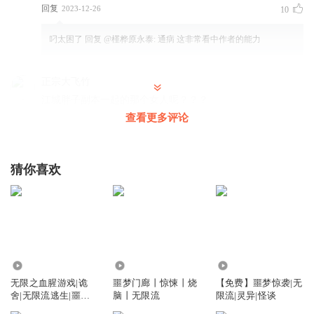
回复
2023-12-26
10
叼太困了
回复 @
槿桦原永泰
:
通病 这非常看中作者的能力
正宗大飞竹
江城胖子副本一起的那个女人呢？？？
查看更多评论
回复
2024-03-02
3
听友445534014
回复 @
正宗大飞竹
:
那是npc
猜你喜欢
热水怪_cb
看来得养很久在听了
回复
2023-12-21
4
乌栖淞寒
9.45万
7.77万
6.23万
无限之血腥游戏|诡
噩梦门廊丨惊悚丨烧
【免费】噩梦惊袭|无
你们还有这样的本事，哈哈哈哈😄
舍|无限流逃生|噩梦
脑丨无限流
限流|灵异|怪谈
回复
2024-04-21
3
惊袭