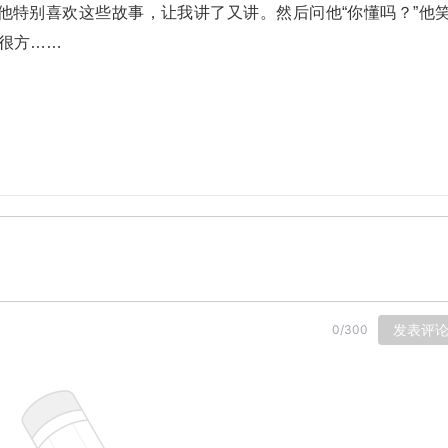
他特别喜欢这些故事，让我讲了又讲。然后问他“你懂吗？”他
示很方……
发表评
0
/
300