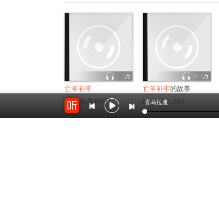
3.3万
36.1万
亡羊补牢
亡羊补牢
的故事
by：
海霞煦时
by：
萝卜_lw1
喜马拉雅
6.8万
7万
法牢骚
猎罪者游戏 | 一场狼与
羊的死亡游戏
by：
4840肆捌肆零