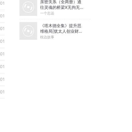
亲密关系（全两册）通
-01
往灵魂的桥梁X无拘无束
的关系丨亲密关系心理
一个志远
-01
学
《塔木德全集》提升思
-01
维格局|犹太人创业财富
圣经
枕边故事
-01
-01
-01
-01
-01