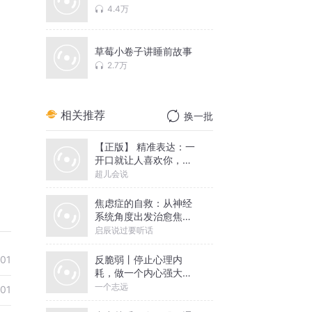
4.4万
草莓小卷子讲睡前故事
2.7万
相关推荐
换一批
【正版】 精准表达：一
开口就让人喜欢你，情
商沟通必听
超儿会说
焦虑症的自救：从神经
系统角度出发治愈焦虑
症
启辰说过要听话
反脆弱丨停止心理内
-01
耗，做一个内心强大的
人丨一个志远演播
一个志远
-01