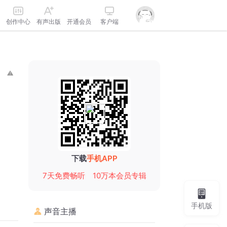
创作中心
有声出版
开通会员
客户端
下载
手机APP
7天免费畅听
10万本会员专辑
手机版
声音主播