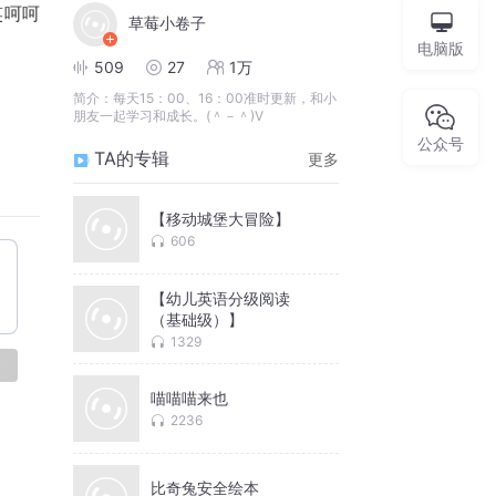
笑呵呵
草莓小卷子
电脑版
509
27
1万
简介：
每天15：00、16：00准时更新，和小
朋友一起学习和成长。(＾－＾)V
公众号
TA的专辑
更多
【移动城堡大冒险】
606
【幼儿英语分级阅读
（基础级）】
1329
论
喵喵喵来也
2236
比奇兔安全绘本