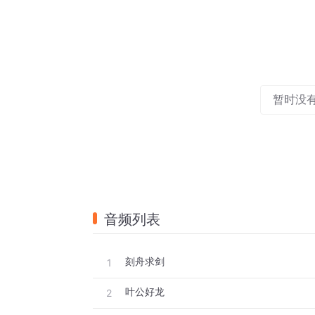
暂时没
音频列表
刻舟求剑
1
叶公好龙
2