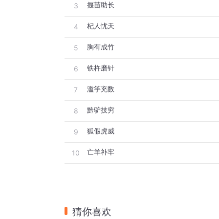
揠苗助长
3
杞人忧天
4
胸有成竹
5
铁杵磨针
6
滥竽充数
7
黔驴技穷
8
狐假虎威
9
亡羊补牢
10
猜你喜欢