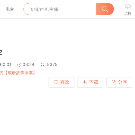
电台
上传
牢
:00:01
03:24
5375
的【成语故事绘本】
喜欢
下载
分享