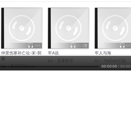
966
20.4万
69
仲景伤寒补亡论-宋-郭
牢A说
牢人与海
雍
by：
东莱影音
by：
HaiDao小说
by：
无尽武装love
00:00:00
/
00:00
866
1676
13
羊了个羊
牢A说西大
画地为牢
by：
快乐鸟儿有虫吃_龙呆
by：
城市夜空不寂寞
by：
华语音乐