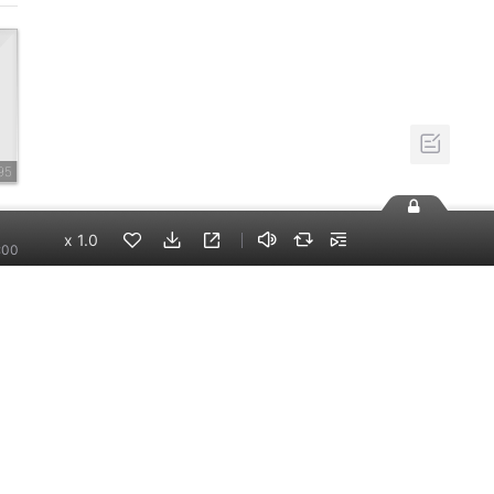
95
x
1.0
:00
59