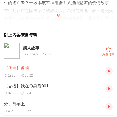
生的逃亡者？一段本该幸福甜蜜而又扭曲悲凉的爱情故事，
在生死存亡之际揭示了残酷现实。温婉与萧逸，表面是完美
的爱侣，深处却锋芒毕露。在最危急的时刻，悲剧预料之中
又惊险万分。当面对爱的抉择，人性的自私与勇敢攸关着生
命的走向。故事的末尾，是否会是又一场透心的寒？
以上内容来自专辑
感人故事
25.24万
2396
免费订阅
【代宝】透明
1925
38:22
【合播】我在你身后001
3235
17:41
分手清单上
435
19:35