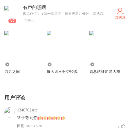
有声的嘿嘿
因工作忙，没法一次录完，每日更新几分钟，请见谅。
加关注
4965
1134
337
166
男男之间
每天读三分钟经典
霸总萌娃逆袭大戏
用户评论
1340702setc
终于等到你
回复
2023-12-28
3