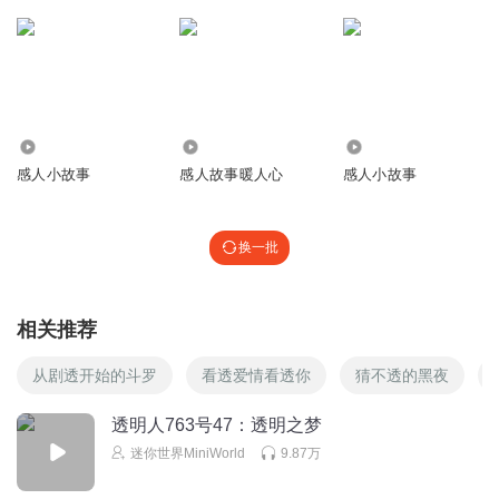
2.57万
4.96万
6.65万
感人小故事
感人故事暖人心
感人小故事
换一批
相关推荐
从剧透开始的斗罗
看透爱情看透你
猜不透的黑夜
透明人763号47：透明之梦
迷你世界MiniWorld
9.87万