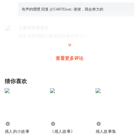
有声的嘿嘿
回复 @
1340702setc
:
谢谢，我会努力的
小爱同学请关灯
没有太听懂能大概讲讲故事内容么？
回复
2024-07-16
2
查看更多评论
影羽_沫予凝
棒棒👍🏻
回复
2024-03-27
0
猜你喜欢
829
3.17万
1.51万
感人的小故事
《感人故事》
感人故事集