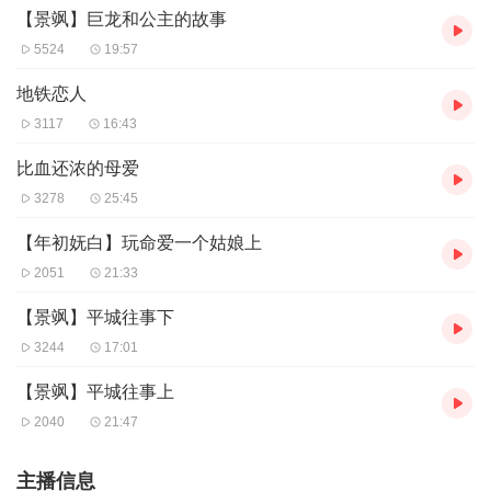
【景飒】巨龙和公主的故事
5524
19:57
地铁恋人
3117
16:43
比血还浓的母爱
3278
25:45
【年初妩白】玩命爱一个姑娘上
2051
21:33
【景飒】平城往事下
3244
17:01
【景飒】平城往事上
2040
21:47
主播信息