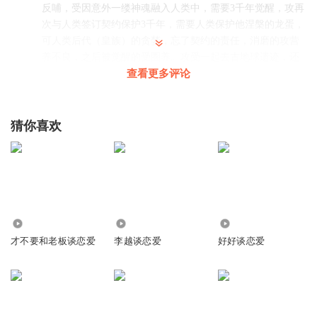
反哺，受因意外一缕神魂融入人类中，需要3千年觉醒，攻再
次与人类签订契约保护3千年，需要人类保护他涅槃的龙蛋，
可人类后代（皇族）的贪婪，忘了契约的责任，消磨的攻营
养不良，之后被觉醒的受圈养。攻受一起去古地球遗迹，还
回山海界拿回之前被攻封存的蛋，最终唤醒所有生灵，还在
查看更多评论
大伙的见证下，攻受成婚。
回复
2024-07-21
0
猜你喜欢
love糖果吖
回复 @
love糖果吖
:
虽然是ai，但是不影响听
爱听书的安安
完结，撒花
回复
16.21万
19.07万
6196
2024-04-26
0
才不要和老板谈恋爱
李越谈恋爱
好好谈恋爱