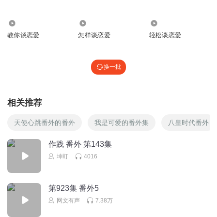
441
45
1.28万
教你谈恋爱
怎样谈恋爱
轻松谈恋爱
换一批
相关推荐
天使心跳番外的番外
我是可爱的番外集
八皇时代番外
作践 番外 第143集
坤盯
4016
第923集 番外5
网文有声
7.38万