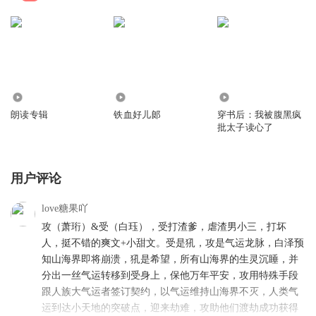
157
5.77万
7.30万
朗读专辑
铁血好儿郞
穿书后：我被腹黑疯
批太子读心了
用户评论
love糖果吖
攻（萧珩）&受（白珏），受打渣爹，虐渣男小三，打坏
人，挺不错的爽文+小甜文。受是犼，攻是气运龙脉，白泽预
知山海界即将崩溃，犼是希望，所有山海界的生灵沉睡，并
分出一丝气运转移到受身上，保他万年平安，攻用特殊手段
跟人族大气运者签订契约，以气运维持山海界不灭，人类气
运到达小天地的突破点，迎来劫难，攻助他们渡劫成功获得