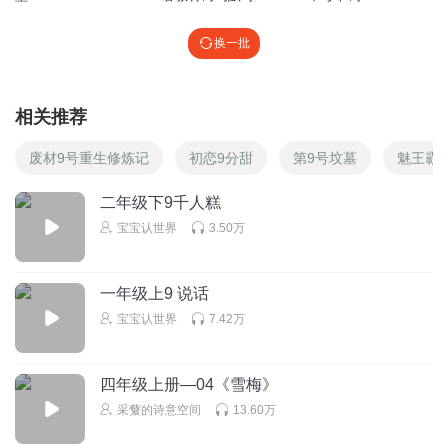
换一批
相关推荐
废材9号重生修炼记
初恋9分甜
第9号坟墓
魅王霸
二年级下9千人糕
宝宝认世界
3.50万
一年级上9 说话
宝宝认世界
7.42万
四年级上册—04《雪梅》
采蘩的诗意空间
13.60万