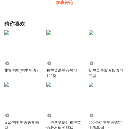
发表评论
猜你喜欢
3.53万
1.15万
3620
非常句型(初中英语）
初中英语重点句型
初中英语常考短语与
100例
句型
3165
1248
206.47万
无敌初中英语必背句
【中考英语】初中英
200句初中英语搞定
型
语教材词句默写
中考单词