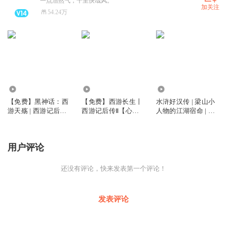
一点浩然气，千里快哉风。
加关注
54.24万
34.16万
3.68万
2.00万
【免费】黑神话：西
【免费】西游长生丨
水浒好汉传 | 梁山小
游天殇 | 西游记后传Ⅰ
西游记后传Ⅱ【心头
人物的江湖宿命 | 四
| 黑悟空
血】丨叶之秋西游天
大名著
殇
用户评论
还没有评论，快来发表第一个评论！
发表评论