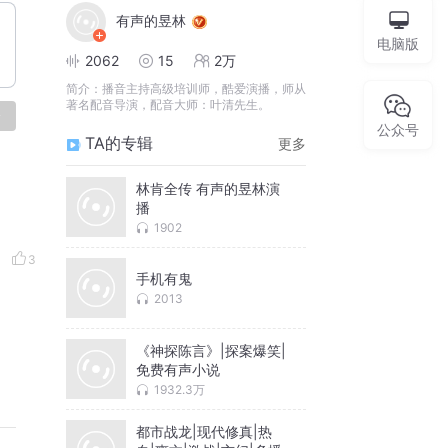
有声的昱林
电脑版
2062
15
2万
简介：
播音主持高级培训师，酷爱演播，师从
著名配音导演，配音大师：叶清先生。
论
公众号
TA的专辑
更多
林肯全传 有声的昱林演
播
1902
3
手机有鬼
2013
《神探陈言》|探案爆笑|
免费有声小说
1932.3万
都市战龙|现代修真|热