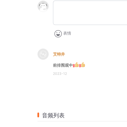
表情
艾特井
前排围观中
2023-12
音频列表