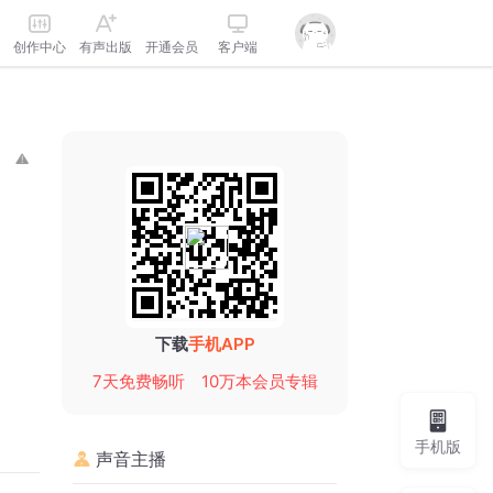
创作中心
有声出版
开通会员
客户端
下载
手机APP
7天免费畅听
10万本会员专辑
手机版
声音主播