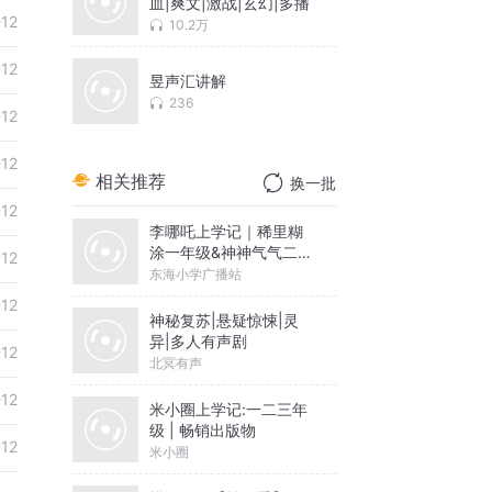
血|爽文|激战|玄幻|多播
-12
10.2万
-12
昱声汇讲解
236
-12
-12
相关推荐
换一批
-12
李哪吒上学记｜稀里糊
涂一年级&神神气气二年
-12
级
东海小学广播站
-12
神秘复苏|悬疑惊悚|灵
异|多人有声剧
-12
北冥有声
-12
米小圈上学记:一二三年
级 | 畅销出版物
-12
米小圈