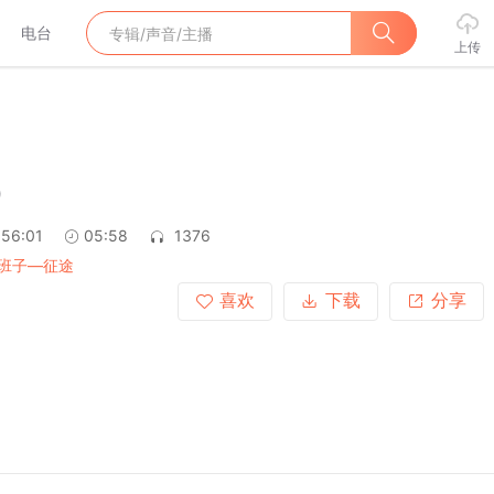
电台
上传
9
:56:01
05:58
1376
班子—征途
喜欢
下载
分享