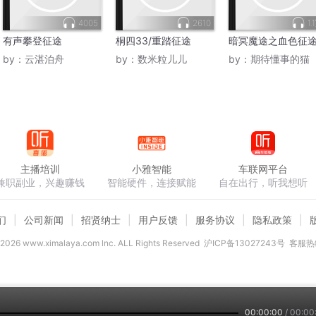
4005
2610
1.
有声攀登征途
桐四33/重踏征途
暗冥魔途之血色征
by：
云湛泊舟
by：
数米粒儿儿
by：
期待懂事的猫
主播培训
小雅智能
车联网平台
兼职副业，兴趣赚钱
智能硬件，连接赋能
自在出行，听我想听
们
公司新闻
招贤纳士
用户反馈
服务协议
隐私政策
2026
www.ximalaya.com lnc. ALL Rights Reserved
沪ICP备13027243号
客服热线
00:00:00
/
00:00