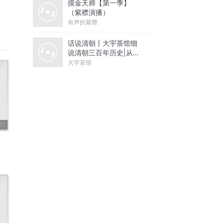
摸金天师【第一季】
（紫襟演播）
有声的紫襟
话说清朝丨大宇茶馆细
说清朝三百年历史|从努
尔哈赤到末代皇帝溥仪|
大宇茶馆
康熙雍正乾隆
17