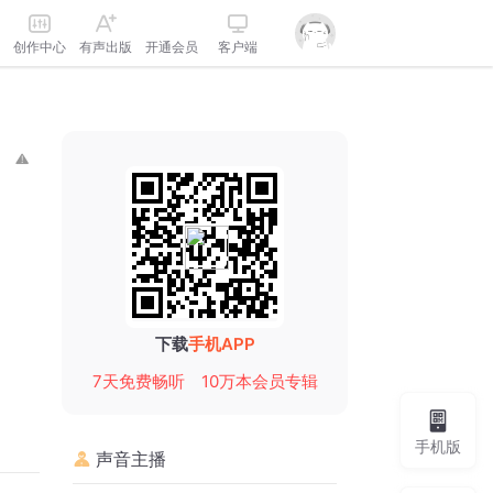
创作中心
有声出版
开通会员
客户端
下载
手机APP
7天免费畅听
10万本会员专辑
手机版
声音主播