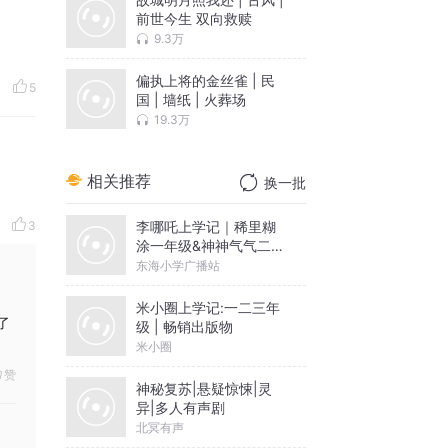
前世今生 双向救赎
9.3万
偏执上将的金丝雀 | 民
5
国 | 墙纸 | 火葬场
19.3万
相关推荐
换一批
李哪吒上学记｜稀里糊
3
涂一年级&神神气气二年
级
东海小学广播站
米小圈上学记:一二三年
了
级 | 畅销出版物
米小圈
赞
神秘复苏|悬疑惊悚|灵
异|多人有声剧
北冥有声