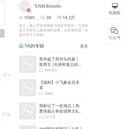
飞马聆音studio
电脑版
5090
36
14.2万
简介：
插上声音的翅膀飞翔在声波中，飞马聆
音工作室闭上眼睛倾听故事。合作请私信！欢
论
迎作者大大投稿~
公众号
TA的专辑
更多
意外盗了死对头的墓 |
双男主 |天师和鬼王的甜
美故事
459.8万
4
【福利】小飞象会员专
享
3868
我标记了一处地点丨热
爱伪装占有欲强男大&全
赞
白美人猫猫O丨都市童
32.3万
话丨多人有声剧
故城明月照我还 | 古风 |