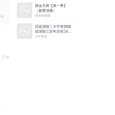
摸金天师【第一季】
（紫襟演播）
有声的紫襟
赞
话说清朝丨大宇茶馆细
说清朝三百年历史|从努
尔哈赤到末代皇帝溥仪|
大宇茶馆
康熙雍正乾隆
赞