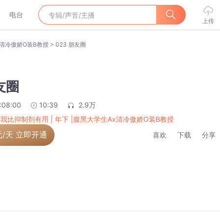
电台
上传
>
x清冷傲娇O装B教授
023 朋友圈
友圈
:08:00
10:39
2.9万
,我比抑制剂有用 | 年下 |腹黑大学生Ax清冷傲娇O装B教授
元/天 立即开通
喜欢
下载
分享