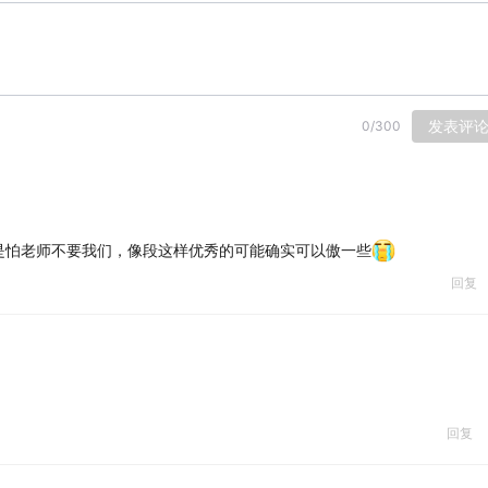
发表评
0
/
300
是怕老师不要我们，像段这样优秀的可能确实可以傲一些
回复
回复