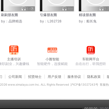
5.4万
884
5.
刷刷朋友圈
引爆朋友圈
精读朋友圈
by：
品牌精选
by：
L262728
by：
船长兔
主播培训
小雅智能
车联网平台
兼职副业，兴趣赚钱
智能硬件，连接赋能
自在出行，听我想听
们
公司新闻
招贤纳士
用户反馈
服务协议
隐私政策
2026
www.ximalaya.com lnc. ALL Rights Reserved
沪ICP备13027243号
客服热线
00:00:00
/
00:00