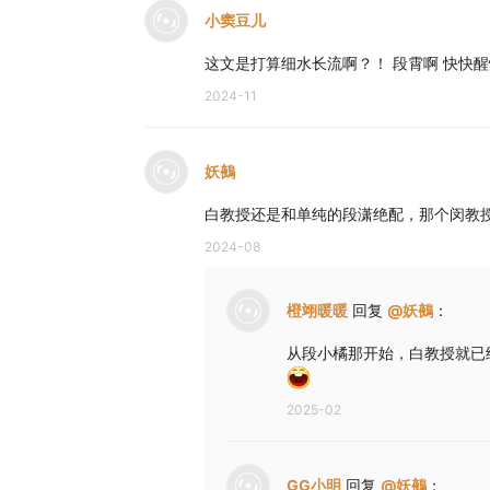
小窦豆儿
这文是打算细水长流啊？！ 段霄啊 快快
2024-11
妖鵺
白教授还是和单纯的段潇绝配，那个闵教
2024-08
橙翊暖暖
回复
@
妖鵺
：
从段小橘那开始，白教授就已
2025-02
GG小明
回复
@
妖鵺
：