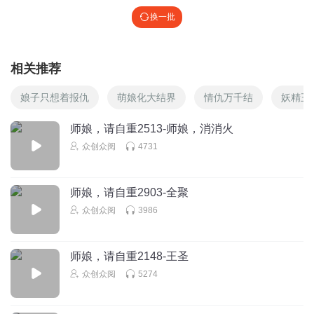
换一批
相关推荐
娘子只想着报仇
萌娘化大结界
情仇万千结
妖精王
师娘，请自重2513-师娘，消消火
众创众阅
4731
师娘，请自重2903-全聚
众创众阅
3986
师娘，请自重2148-王圣
众创众阅
5274