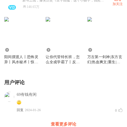
新书上线，爆笑历史《世子凶猛：这个小娘子，我抢定了》、悬疑灵异《僵尸先生从白僵开始崛起》、《让你代管特长班，怎么全成学霸了》校园群像、 《让你代管废材班，怎么成武神殿了》番茄爆书、 《邪王追妻：神医狂妃有点野》、全网破亿点击《谢家的短命鬼长命百岁了》已上架，快来点击收听，关注众创众阅，更多精彩好书等你来听~
加关注
146.65万
19.40万
12.42万
2582.32万
阳间摆渡人丨恐怖灵
让你代管特长班，怎
万古第一剑神|东方玄
异丨风水秘术丨惊悚
么全成学霸了丨反套
幻|热血爽文|重生|打
丨VIP免费
路爽文丨轻松
脸|多人
用户评论
69有钱有闲
回复
2024-01-26
0
查看更多评论