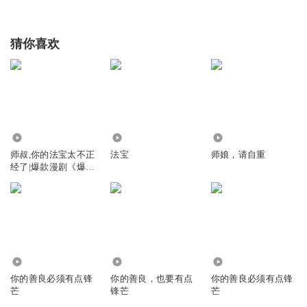
猜你喜欢
9965.46万
2324
12.78万
师叔,你的法宝太不正
法宝
师娘，请自重
经了|爆款漫剧《爆笑
修仙：师叔的法宝有
点怪》原著|安燃穿越
爆笑修仙|法宝不正经
VIP免费有声小说
606
8040
8445
你的善良必须有点锋
你的善良，也要有点
你的善良必须有点锋
芒
锋芒
芒