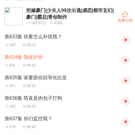
拒嫁豪门|少夫人99次出逃|虐恋|都市玄幻|
豪门|霸总|青创制作
免费订阅
196.07万
4288
第633集 你要怎么补偿我？
592
08:22
第634集 我保护你
601
08:42
第635集 谁要跟你回哥伦比亚
607
08:31
第636集 简直是肉包子打狗
592
08:33
第637集 你们监控我？
579
08:43