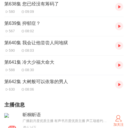
第638集 您已经没有筹码了
580
09:09
第639集 抑郁症？
567
08:02
第640集 我会让他尝尝人间地狱
590
08:03
第641集 冷大少福大命大
588
08:30
第642集 大树般可以依靠的男人
630
08:06
主播信息
昕桐昕语
广播剧月度优质主播 有声书月度优质主播 声工场签约主播 版权方 喜播教育-官方专业辅导官 专业制作人 编剧 导演 15+影视制作经验，酷爱声音的力量 一次相遇终生相守，用一生的声音与你陪伴
加关注
6.14万