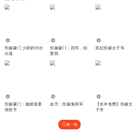
19.74万
2460
278
拒嫁豪门 少奶奶99次
拒嫁豪门：四爷，别
医妃拒嫁太子爷
出逃
娶我
219.03万
31.83万
736.57万
拒嫁豪门：傲娇逃妻
血咒：拒嫁鬼将军
【全本免费】拒嫁太
很抢手
子爷
换一批