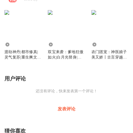
2.74万
1.94万
7.06万
渡劫神丹|都市修真|
双宝来袭：爹地狂傲
农门团宠：神医娘子
灵气复苏|重生爽文|
如火|白月光替身|虐
美又娇丨古言穿越丨
炼丹流|无敌流|热血
恋|天才萌宝|恶毒女
先婚后爱丨神医 +空
争霸|多人有声剧
配
间+金手指丨种田文
用户评论
还没有评论，快来发表第一个评论！
发表评论
猜你喜欢