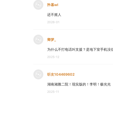
矜暮wl
还不摇人
2026-01
卿梦_
为什么不打电话叫支援？是地下室手机没
2025-12
听友104469602
湖南湘雅二院！现实版的！李明！极光光
2025-11