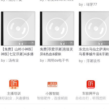
by：
绿芽77
3739万
2.2万
92
【免费】山村小神医|
免费|罪爱浮屠|悬疑灵
东北出马仙之萨满II
神医|七宝浮屠|Ai多播
异&热血&暧昧
马看事贼牛逼&浮屠
讲
by：
汤有业
by：
阅明de电子书
by：
浮屠说书
主播培训
小雅智能
车联网平台
兼职副业，兴趣赚钱
智能硬件，连接赋能
自在出行，听我想听