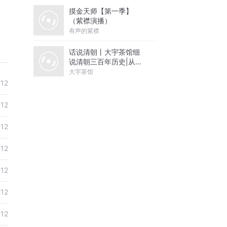
摸金天师【第一季】
（紫襟演播）
有声的紫襟
话说清朝丨大宇茶馆细
说清朝三百年历史|从努
尔哈赤到末代皇帝溥仪|
大宇茶馆
康熙雍正乾隆
-12
-12
-12
-12
-12
-12
-12