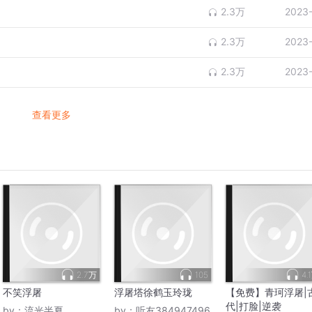
2.3万
2023
2.3万
2023
2.3万
2023
查看更多
2.7万
105
4.
不笑浮屠
浮屠塔徐鹤玉玲珑
【免费】青珂浮屠|
代|打脸|逆袭
by：
流光半夏
by：
听友384947496