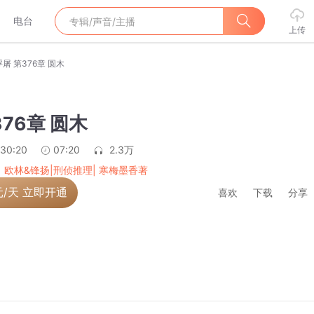
电台
上传
浮屠 第376章 圆木
376章 圆木
:30:20
07:20
2.3万
| 欧林&锋扬|刑侦推理| 寒梅墨香著
元/天 立即开通
喜欢
下载
分享