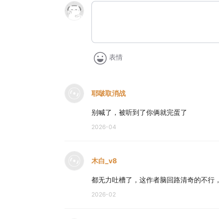
表情
耶啵取消战
别喊了，被听到了你俩就完蛋了
2026-04
木白_v8
都无力吐槽了，这作者脑回路清奇的不行
2026-02