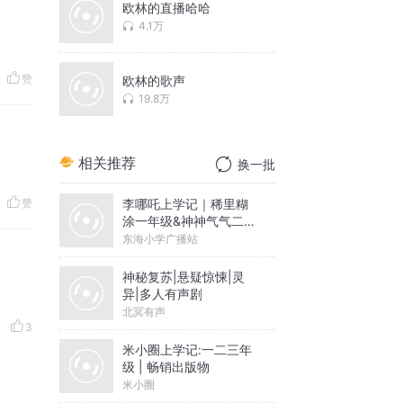
欧林的直播哈哈
4.1万
赞
欧林的歌声
19.8万
相关推荐
换一批
李哪吒上学记｜稀里糊
赞
涂一年级&神神气气二年
级
东海小学广播站
神秘复苏|悬疑惊悚|灵
异|多人有声剧
北冥有声
3
米小圈上学记:一二三年
级 | 畅销出版物
米小圈