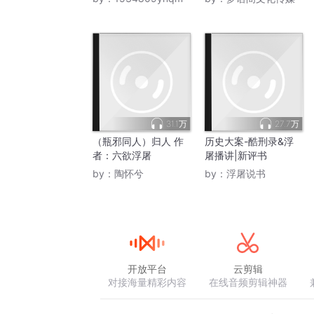
31.1万
27.7万
（瓶邪同人）归人 作
历史大案-酷刑录&浮
者：六欲浮屠
屠播讲|新评书
by：
陶怀兮
by：
浮屠说书
开放平台
云剪辑
对接海量精彩内容
在线音频剪辑神器