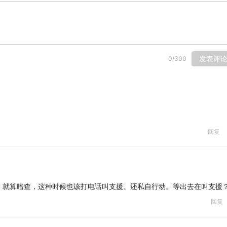
发表评
0
/
300
回复
，就算暗查，这种时候也该打电话叫支援。还私自行动。等出去在叫支援
回复