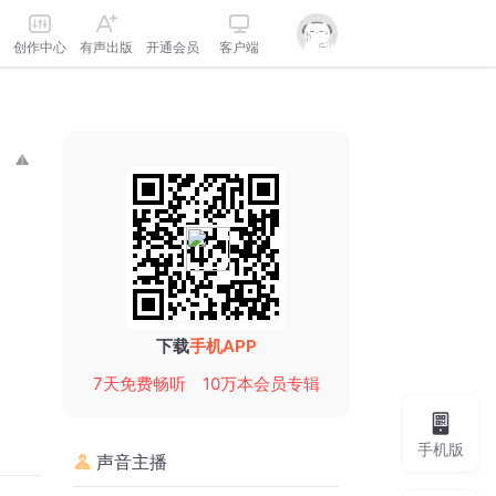
创作中心
有声出版
开通会员
客户端
下载
手机APP
7天免费畅听
10万本会员专辑
手机版
声音主播