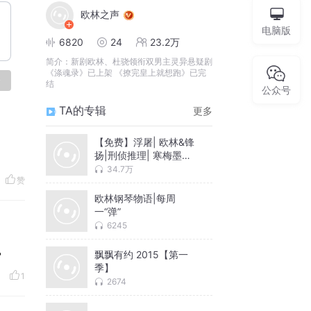
欧林之声
电脑版
6820
24
23.2万
简介：
新剧欧林、杜骁领衔双男主灵异悬疑剧
《涤魂录》已上架 《撩完皇上就想跑》已完
论
结
公众号
TA的专辑
更多
【免费】浮屠| 欧林&锋
扬|刑侦推理| 寒梅墨香
著
34.7万
赞
欧林钢琴物语|每周
一“弹”
6245
飘飘有约 2015【第一
？
季】
1
2674