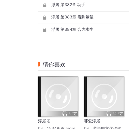
浮屠 第382章 动手
浮屠 第383章 看到希望
浮屠 第384章 合力求生
猜你喜欢
8.9万
32.7万
浮屠塔
罪爱浮屠
by：
1534809ynqm
by：
梦语阁文化传媒