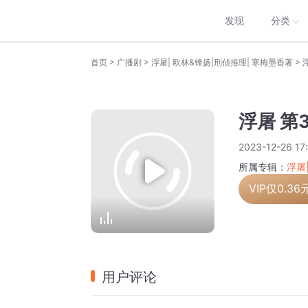
发现
分类
>
>
>
首页
广播剧
浮屠| 欧林&锋扬|刑侦推理| 寒梅墨香著
浮屠 第
2023-12-26 17
所属专辑：
浮屠
VIP仅
0.36
用户评论