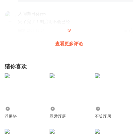
人间向日葵yyy
完了完了！刘启明不会已经……
回复
2023-12-27
10
查看更多评论
素布鲁鲁
我去！杨霖这是在屏幕里看他们打架呀哈哈哈……真是！
(⊙o⊙)啥？杀错了？！哈哈哈
猜你喜欢
回复
2023-12-26
6
真爱不悔1314
回复 @
素布鲁鲁
:
“杀错了” 和我说的差不多，我前几
集说“哥咱杀错人了”
真爱不悔1314
8.91万
32.72万
2.75万
浮屠塔
罪爱浮屠
不笑浮屠
好几个老爷们，还不如个大姐，最先帮忙的竟然是个大姐，
我的妈呀
回复
2023-12-26
8