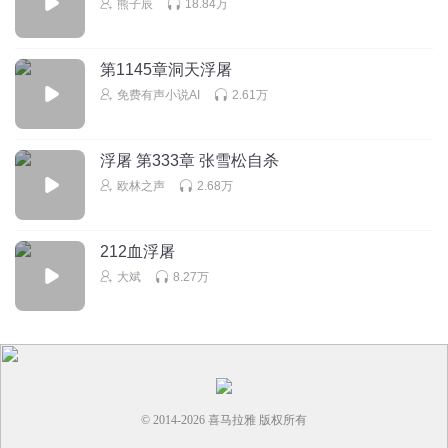
熊子辰
18.84万
真爱不悔1314
小明不会真牺牲了吧？能不能是他把杀手给控制了，然后让
第1145章洞天浮屠
杀手回信儿说成功了？
免费有声小说AI
2.61万
回复
2023-12-26
4
素布鲁鲁
回复 @
真爱不悔1314
:
不能不能……我坚信！
浮屠 第333章 张雪松自杀
欧林之声
2.68万
素布鲁鲁
出不去了？这是！一人难敌四手呀！
212血浮屠
回复
2023-12-26
4
大斌
8.27万
欧林之声
回复 @
素布鲁鲁
:
个人英雄主义
叛逆的鲁鲁修22222
这个时候需要遥遥领先
© 2014-
2026
喜马拉雅 版权所有
回复
2023-12-28
4