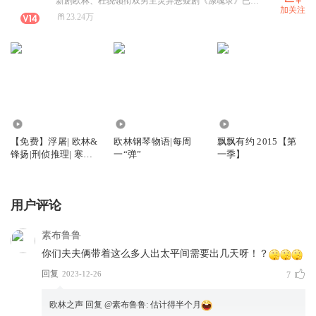
新剧欧林、杜骁领衔双男主灵异悬疑剧《涤魂录》已上架 《撩完皇上就想跑》已完结
加关注
23.24万
34.85万
6245
2674
【免费】浮屠| 欧林&
欧林钢琴物语|每周
飘飘有约 2015【第
锋扬|刑侦推理| 寒梅
一“弹”
一季】
墨香著
用户评论
素布鲁鲁
你们夫夫俩带着这么多人出太平间需要出几天呀！？
回复
2023-12-26
7
欧林之声
回复 @
素布鲁鲁
:
估计得半个月