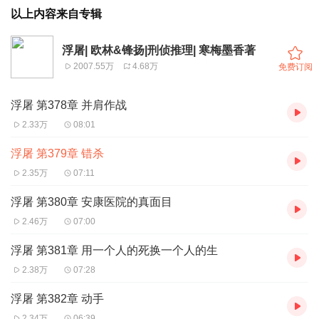
以上内容来自专辑
浮屠| 欧林&锋扬|刑侦推理| 寒梅墨香著
2007.55万
4.68万
免费订阅
浮屠 第378章 并肩作战
2.33万
08:01
浮屠 第379章 错杀
2.35万
07:11
浮屠 第380章 安康医院的真面目
2.46万
07:00
浮屠 第381章 用一个人的死换一个人的生
2.38万
07:28
浮屠 第382章 动手
2.34万
06:39