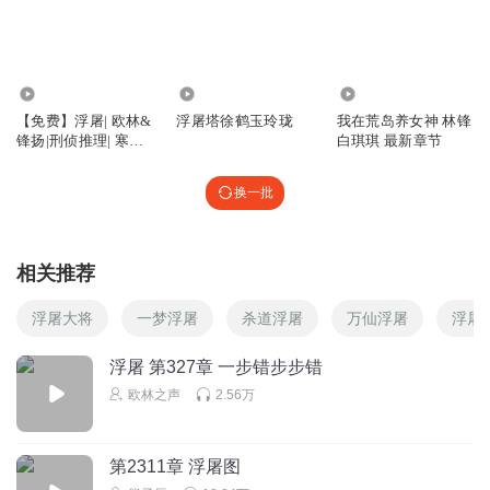
Sky乐橘紫棠
我刘副队啊！一定要好好的
34.85万
105
55.58万
回复
2024-03-01
7
【免费】浮屠| 欧林&
浮屠塔徐鹤玉玲珑
我在荒岛养女神 林锋
锋扬|刑侦推理| 寒梅
白琪琪 最新章节
Aprilcheng有
墨香著
刘启明出事啦？
换一批
回复
2023-12-26
3
真爱不悔1314
回复 @
Aprilcheng有
:
希望没有性命危险
相关推荐
浮屠大将
一梦浮屠
杀道浮屠
万仙浮屠
浮屠
真爱不悔1314
屠屠竟然不会打架
浮屠 第327章 一步错步步错
回复
2023-12-26
5
欧林之声
2.56万
桃之灯灯
回复 @
真爱不悔1314
:
是叭！咱两绞尽脑汁都给圆不回来
了
第2311章 浮屠图