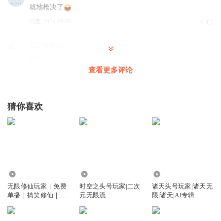
就地枪决了
回复
2024-10-05
0
它们在吃人
签到
查看更多评论
回复
2023-12-29
0
猜你喜欢
161.34万
163.77万
9884
无限修仙玩家｜免费
时空之头号玩家|二次
诸天头号玩家|诸天无
单播｜搞笑修仙｜无
元无限流
限|诸天|AI专辑
限副本｜无cp