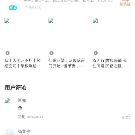
胸中仍是少年志，额上青丝半已丢。 私 亻言：abcde71853
加关注
169.75万
110.70万
134.96万
872.56万
我于人间证不朽丨轻
仙道巨擘，从破落宗
泼刀行|古典修仙|长
松玄幻丨草根崛起丨
门开始 | 慢节奏，智
生问道|民俗志怪|多
无敌流丨穿越丨老猫
商在线稳健流 | 老猫
人有声剧
演播领衔丨多人有声
演播领衔多人有声剧
剧
用户评论
巡知
😙
回复
2026-01-14
0
杨龙佼