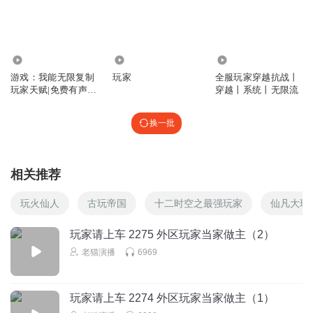
21.66万
216
8.87万
游戏：我能无限复制
玩家
全服玩家穿越抗战丨
玩家天赋|免费有声小
穿越丨系统丨无限流
说|无限流
换一批
相关推荐
玩火仙人
古玩帝国
十二时空之最强玩家
仙凡大玩
玩家请上车 2275 外区玩家当家做主（2）
老猫演播
6969
玩家请上车 2274 外区玩家当家做主（1）