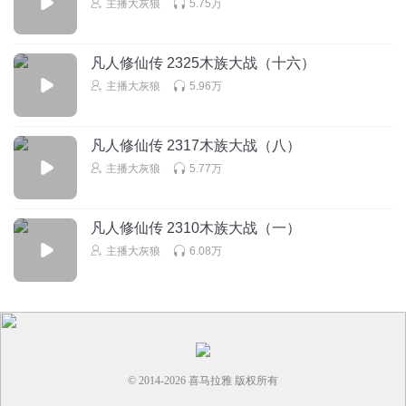
主播大灰狼
5.75万
布洛芬535
现在一打架就是猴子丢山
凡人修仙传 2325木族大战（十六）
回复
2025-10-11
7
主播大灰狼
5.96万
听友205606827
凡人修仙传 2317木族大战（八）
韩老魔见到人间的老婆没得？
主播大灰狼
5.77万
回复
2024-02-21
7
听友239540224
回复 @
听友205606827
:
还没得嘞！
凡人修仙传 2310木族大战（一）
主播大灰狼
6.08万
lost5201
韩立怎么声音不对了，有点像，又有不像。
回复
2023-12-31
4
逍木希
回复 @
lost5201
:
很生动，很舒服的声音了，比百分之九十的
© 2014-
2026
喜马拉雅 版权所有
主播都好听的声音