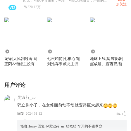
阳光，可以孕育生命；积木，可以无限组合；声音的积木，把世界说给你听。
加关注
320.12万
804.69万
6169.38万
9192.82万
龙缘|大风刮过著|马
七根凶简|七根心简|
地球上线|莫晨欢著|
正阳&锦鲤主役有声
刘浩存宋威龙主演影
赵成晨、露西双播|无
剧|徐宇隆演播
视原著|尾鱼作品
限流
用户评论
吴淑芬_ue
韩立你小子，在女修面前动不动就变得巨大起来
回复
2024-01-12
104
怪咖Honey
回复 @
吴淑芬_ue
:
哈哈哈 车开的不错啊😌