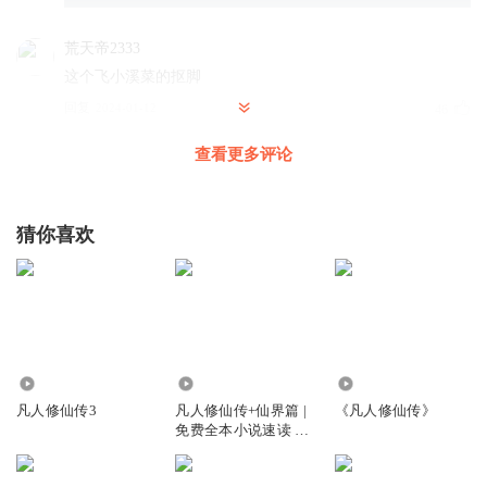
荒天帝2333
这个飞小溪菜的抠脚
回复
2024-01-12
46
查看更多评论
xukristys
回复 @
荒天帝2333
:
这女的就是一坨屎
空气的愤怒
猜你喜欢
耐心听 打完就进阶大乘了
回复
2023-12-30
34
时光道祖
回复 @
空气的愤怒
:
每次听大概，就直接跳，主要是听着
没多大意思！
20.00万
881.32万
862
凡人修仙传3
凡人修仙传+仙界篇 |
《凡人修仙传》
huage115
免费全本小说速读 |
能用的时候老魔能力不够，能力够的时候又有别的法宝，所
动漫剧情抢先听 | 杨
洋主演影视原著
以玄天剑没啥用