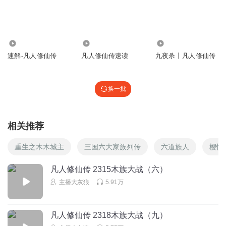
回复
2024-01-02
15
把王超过
回复 @
huage115
:
和原子弹一个道理
19.92万
40.23万
138.70万
速解-凡人修仙传
凡人修仙传速读
九夜杀丨凡人修仙传
广邗子
遭了，被他装到了
回复
2024-10-25
换一批
14
傻丫头aaa
相关推荐
是你自己菜，非要说对手强，你换韩老魔试试
回复
2023-12-30
9
重生之木木城主
三国六大家族列传
六道族人
樱悦
听友413286027
凡人修仙传 2315木族大战（六）
总把韩立队友写成废物，好歹出一个有本事的吧
主播大灰狼
5.91万
回复
2025-07-26
8
听友525800804
回复 @
听友413286027
:
没办法要凸现主角光环
凡人修仙传 2318木族大战（九）