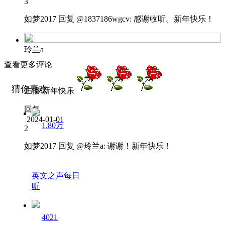
3
如梦2017
回复 @
1837186wgcv
:
感谢收听。新年快乐！
玲兰a
查看更多评论
猜你喜欢
主播.新年快乐
回复
2024-01-01
1.80万
2
如梦2017
回复 @
玲兰a
:
谢谢！新年快乐！
英文之声每日
听
4021