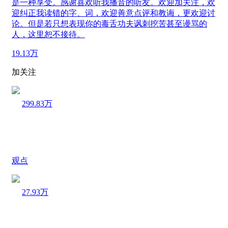
是一种享受。感谢喜欢听我播音的听友。欢迎加关注，欢
迎纠正我读错的字、词，欢迎善意点评和教诲，更欢迎讨
论。但是若只想表现你的毒舌功夫讽刺挖苦甚至谩骂的
人，这里恕不接待。
19.13万
加关注
299.83万
观点
27.93万