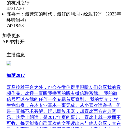
的杭州之行
473
17:20
陈嘉禾：最繁荣的时代，最好的利润 - 经观书评 （2023年
终特辑-4）
747
18:58
加载更多
APP内打开
主播信息
如梦2017
喜马拉雅平台之外，也会在微信群里跟听友们分享我的音
频作品。欢迎一直听我播音的听友微信联系我。 我的微
信号可以在我的任何一个专辑首页查到。 我的简介： 学
生物出身，在本专业基本一事无成。从小喜欢读杂书，但
是一直都不求甚解。玩儿民族乐器，却喜欢西方古典音
乐。热爱上朗读，是2017年夏的事儿，喜欢上就一发而不
可收。每天能将自己喜欢的文字读出来与他人分享，实在