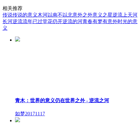
相关推荐
传说传说的意义
木河以南不以北
意外之外
意义之星
逆流上天河
长河逆流
流年已过堂花仍开
逆流的河
青春有梦有意外
时光的意
义
青木：世界的意义仍在世界之外 - 逆流之河
如梦2017
1117