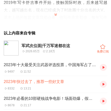
2019年写卡舒吉事件开始，接触国际时政，后来越写越
大，越写越出名，现在已经成为了时政圈十分出名的大V。
基本上他的每篇文章我都会看，他写作非常勤奋，每年写作
文章100多篇，其中有一些质量格外出众的文章，就会在第
二年整理成文集出版。我的书架上就有他亲笔签名，送我的
以上内容来自专辑
一套。
军武次位面|千万军迷都在这
今天想重点给大家推荐几篇他的文章。
2026.65万
2.18万
免费订阅
第一篇推荐的，是他自己认证2022年的最佳文章——《美
国绝不禁枪》。
2023年十大最受关注武器评选投票，中国海军占了前三样！
《美国绝不禁枪》是从美国的一起校园枪击案入题，从美国
9497
11:52
为什么不禁枪着手，慢慢讲述了英国人从1607年建立詹姆
2023年快过去了，推荐一些好文章
斯囤开始（那个1615年五月花号的故事是用来美化美国人
8332
13:21
的），如何在北美东部十三州生存下来，再翻越阿巴拉契亚
2023年必看的10部硬核战争电影！场面劲爆，假期千万别错过
山脉，进入五大湖，建立工业城市，之后顺着水系控制密西
8678
21:17
西比流域，完成在中西部的拓荒，最后将领土一直延伸到今