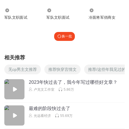
中国街头那么多奶茶品牌，从广东的喜茶、长沙的茶颜悦
929
6.86万
3031
色、郑州的蜜雪冰城、成都的茶百道、昆明的霸王茶姬等
军队文职面试
军队文职面试
冷面将军俏商女
等，每个奶茶品牌是怎样形成的？为什么会占据不同的价格
带？为什么会建立这种品牌形象？从来没有人写文章分析
换一批
过。
在《奶茶与猪脚饭》里，卢克文就先从长沙市的地理环境着
手，介绍长沙的人口分布和商业特点、居民收入，再带出了
相关推荐
茶颜悦色形成的原因，接着又通过这种逻辑，介绍了蜜雪冰
无cp男主文推荐
推荐快穿言情文
推荐/这些年我见过的
城和喜茶的形成原因，又通过这种逻辑，介绍广东猪脚饭为
2023年快过去了，我今年写过哪些好文章？
什么那么好吃又便宜。
卢克文工作室
5.86万
生活中其实充满了这种有趣的商业现象，多留心观察会找到
其中很多妙不可言的乐趣，用这种逻辑思维去分析判断，很
最难的阶段快过去了
快能弄清楚大多数事物的脉络，先不说能不能在事业上给自
光远看经济
55.69万
己多大帮助，至少会让自己的人生变得丰富而有趣。
这是一篇很平实但很有趣的文章，能让你熟练运用“经济链