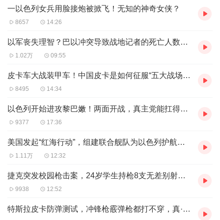
天的洛杉矶。
一以色列女兵用脸接炮被掀飞！无知的神奇女侠？
这篇文章以地理的角度，花费了1.5万字，从美国最初时的
8657
14:26
农奴制农业国，如何靠黑奴和种植业为开端讨生活，跨越东
以军丧失理智？巴以冲突导致战地记者的死亡人数已经超过二战！
部瀑布线、伊利运河、五大湖，完成对塑造今天纽约、华盛
1.02万
09:55
顿、芝加哥、底特律、克里夫兰、匹兹堡各城市形成的影
皮卡车大战装甲车！中国皮卡是如何征服“五大战场”的？
响。
8495
14:34
也讲述了美国因为抢不到出海口，被迫修建伊利运河，只能
以色列开始进攻黎巴嫩！两面开战，真主党能扛得住吗？ (1)
放弃向北攻加拿大，转而向南欺负墨西哥的历史，美国人也
9377
17:36
因此在拓荒过程中，建立起了堪萨斯、萨克拉门托、孟菲
斯、维克斯堡、圣路易斯各城市。
美国发起“红海行动”，组建联合舰队为以色列护航，美国人为什么这么急？
看这篇文章，你会发现，很多美国城市的建城史，跟美国的
1.11万
12:32
发展史紧密相关。
捷克突发校园枪击案，24岁学生持枪8支无差别射杀，捷克为什么禁不了枪？
同样在西进拓荒的过程里，大量不同的欧洲人涌入，形成不
9938
12:52
同的白人阶层，使美国诞生了爱尔兰黑帮和意大利黑帮，以
特斯拉皮卡防弹测试，冲锋枪霰弹枪都打不穿，真·民用小坦克？
及华工、大铁路、西部城镇、赏金猎人、北美野牛、印第安