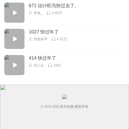
671 估计旺汛快过去了。
分析法”来扩展世界观的好文章。
青兔_
3.98万
第三篇重点推荐的，是《宋江的逻辑》。
这篇文章主要用宋江的视野，讲述了江湖普通人的职场生存
技巧。
1027 快过年了
悄然有声
4.31万
怎么忽然写这个？当时我看到卢克文发布这篇文章，也十分
好奇，毕竟他平时不怎么写这一类的文字，而他是这么回答
的：
414 快过年了
异人众
1697
“我自己在职场工作时，常常会遇到一些擅长驭人术的同
事，这些人全身上下都是心眼，处理问题技法纯熟、推卸责
任天衣无缝，往往将心思花在调动人、解决人上面，而很少
用堂堂正正的手段去摆平问题，让我烦不胜烦。
在重读水浒时，看着宋江的种种手段，以及性格偏向磊落的
© 2014-
2026
喜马拉雅 版权所有
武松和鲁智深，与宋江在相处过程中渐行渐远，我眼前就浮
现出这一个个擅长驭人术的同事，想起工作中的种种，便不
由得思绪翻飞，写下了这篇《宋江的逻辑》。