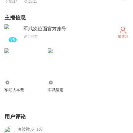
8514
15:11
人、地方自治、枪支自由等元素的形成，一直讲到南北战
争、黑人解放运动，到今天美国人生活文化的形成。
主播信息
《美国绝不禁枪》是一篇很重要的科普文，能全景式地了解
军武次位面官方账号
美国历史和美国文化形成的原因，你可以理解美国，是一
加关注
2.69万
个“不断打补丁”的国家，理解这个国家大量很特别的地方，
尤其是方便你理解美国的影视作品，比如他们的黑帮和西部
电影，为什么这些人在西部抢火车？为什么黑帮分子都是爱
尔兰人和意大利人？为什么美国有各种奇怪的警察？黑人为
什么都喜欢住在纽约哈莱姆等等，能起到一个很好的打底作
1.29万
2.12万
用，帮助你消化美国题材的文艺作品。
军武大本营
军武速递
阅读完《美国绝不禁枪》，大概需要一个小时的时间，快读
只要半小时，但为了读者这半个小时，卢克文自述是花费了
七天的写作时间，翻阅了大量历史和地理学资料，才将美国
用户评论
文化的基本面呈现出来。
现在的八零后，在二十多岁都十分喜欢看好莱坞电影和美
凌波微步_130