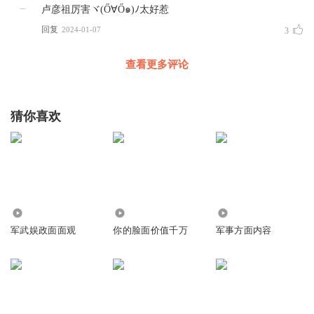
卢彦祖厉害ヾ(Ő∀Ő๑)ﾉ太好惹
剧，当时看的是热血沸腾，如痴如醉，但背后的文化逻辑却
回复
2024-01-07
3
不一定很清楚。如果他们在二十多岁时，能读到这样一篇科
普文，就能更轻易看懂《大地惊雷》、《纽约黑帮》、《与
查看更多评论
狼共舞》等美国电影，连《荒野大镖客》都会玩得更得心应
手，心中就不会有一些莫名其妙的困惑和文化隔阂。
猜你喜欢
很多中国人一辈子都没办法去美国，去体验和经历美国，不
过我们在日常生活中，还是要大量接触美国的事物，而我们
的教科书和常规文献都已经太老了，对美国的介绍几十年没
更新了，所以这篇从地理角度出发的文章我十分推荐，是建
立个人对当今世界认知的，一个很好的基础性资料。
15.65万
6631
15.49万
第二篇重点推荐的，是《奶茶与猪脚饭》。
军武娱政面面观
你的脸面价值千万
军事方面内容
《奶茶与猪脚饭》这种文章，带有卢克文分析事物逻辑的强
烈个人风格，能帮助大家理解和分析当前发生的商业现象，
如果把这篇文章看熟看透，以后做生意、写商业报告、做产
业分析，在某些方面将会特别容易上手。