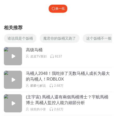
换一批
相关推荐
谁说我是个饭桶
魔君你的饭桶又跑了
这个饭桶不一般
高级马桶
皮皮TV寡妇
9137
马桶人2048！我吃掉了无数马桶人成长为最大
的马桶人！ROBLOX
麟麟七解说
2.68万
(主宇宙) 馬桶人還有兩個馬桶博士？宇航馬桶
博士 馬桶人監控人能力細節分析
搞笑的小张
2.62万