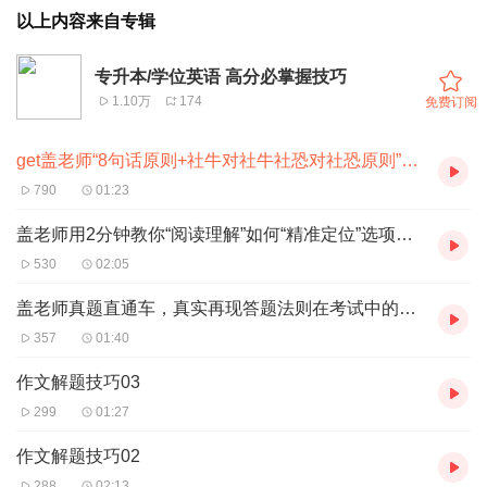
以上内容来自专辑
专升本/学位英语 高分必掌握技巧
1.10万
174
免费订阅
get盖老师“8句话原则+社牛对社牛社恐对社恐原则”，轻松拿下阅读理解，高分通过考试
790
01:23
盖老师用2分钟教你“阅读理解”如何“精准定位”选项！小小学位英语，轻松拿下！
530
02:05
盖老师真题直通车，真实再现答题法则在考试中的应用之主谓一致
357
01:40
作文解题技巧03
299
01:27
作文解题技巧02
288
02:13