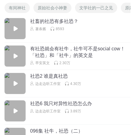
有间神社
原始社会小神妻
文学社的一己之见
原始
社畜的社恐有多社恐？
薯条酱
8593
有社恐就会有社牛，社牛可不是social cow！
「社恐」和「社牛」的英文是
早安英文
2.30万
社恐2 谁是真社恐
边走边听工作室
4.30万
社恐6 我只对异性社恐怎么办
边走边听工作室
3.89万
096集 社牛，社恐（二）