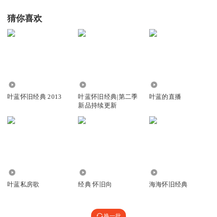
猜你喜欢
612.57万
51.15万
73.05万
叶蓝怀旧经典 2013
叶蓝怀旧经典|第二季
叶蓝的直播
新品持续更新
69.28万
4108
1.22万
叶蓝私房歌
经典 怀旧向
海海怀旧经典
换一批