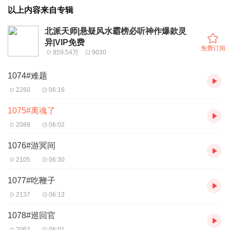
以上内容来自专辑
北派天师|悬疑风水霸榜必听神作爆款灵
异|VIP免费
免费订阅
859.54万
9030
1074#难题
2260
06:16
1075#离魂了
2089
06:02
1076#游冥间
2105
06:30
1077#吃鞭子
2137
06:13
1078#巡回官
2062
06:01