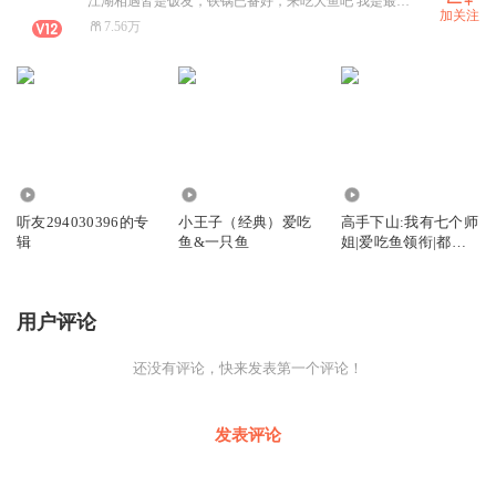
江湖相遇皆是饭友，铁锅已备好，来吃大鱼吧 我是最爱铁锅炖大鱼的爱吃鱼！
加关注
7.56万
12.73万
1493
4322.77万
听友294030396的专
小王子（经典）爱吃
高手下山:我有七个师
辑
鱼&一只鱼
姐|爱吃鱼领衔|都市
异能
用户评论
还没有评论，快来发表第一个评论！
发表评论