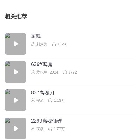
相关推荐
离魂
剌为为
7123
636#离魂
爱吃鱼_2024
3792
837离魂刀
安燃
1.13万
2299离魂仙碑
夜彦
1.77万