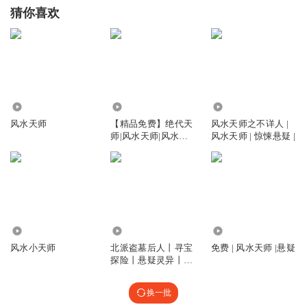
猜你喜欢
9491
1694
2468
风水天师
【精品免费】绝代天
风水天师之不详人 |
师|风水天师|风水秘
风水天师 | 惊悚悬疑 |
术|悬疑灵异
2.05万
106.41万
245.95万
风水小天师
北派盗墓后人丨寻宝
免费 | 风水天师 |悬疑
探险丨悬疑灵异丨摸
金天师风水秘术
换一批