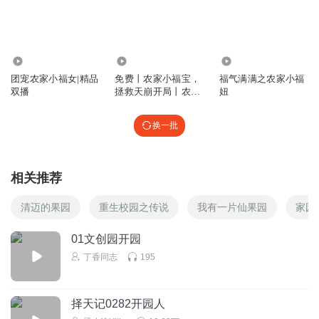
886x94014m312
表个态
回复
2024-01-06
4
2.65万
60.12万
4664.30万
团宠农家小福女|精品
免费丨农家小福宝，
福气满满之农家小福
蛇小钰快来烦我
双播
拯救天崩开局丨农家
妞
我画的好看吗？好看就点赞吧！
小幺妹丨种田
换一批
回复
2025-02-06
3
悠然的鱼鱼
相关推荐
风水宝地的果子成熟，大家都想要
回复
2024-02-07
3
清迈的果园
重生校园之传说
我有一片仙果园
家园
巴黎小星星_
01文创园开园
大先生的声音调整了吗？都很好听
丁香同志
195
回复
2024-01-06
2
择天记0282开园人
之之快跑想慢养老