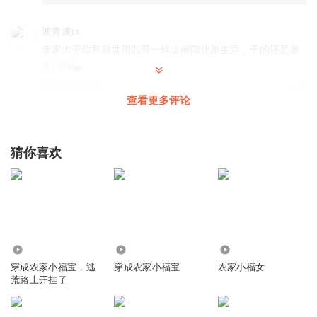
波青波rx
李家大哥你和前世周四哥一样走南闯北跑生意，干的还是老
本行啊
回复
2024-06-12
8
查看更多评论
朵的Mother
大伯是漠然烟若配的吧！比周四哥时深沉了不少，配的好
猜你喜欢
回复
2024-01-06
8
心娃5
回复 @
朵的Mother
:
原来是周四哥啊！仔细听才听出这“故作
深沉”的声音
来福冲啊
97.72万
41.79万
4.26万
穿成农家小福宝，逃
穿成农家小福宝
农家小福女
周四哥在哪都得出门跑商啊
荒路上开挂了
回复
2025-02-14
4