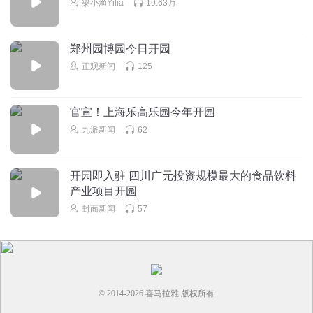
梁小渔Yilia
19.63万
大哥声音调整过了呢，出趟门回来稳重好多，没有周四哥的
跳脱了
CV厉害
回复
2024-01-15
2
郑州园博园今日开园
正观新闻
125
巴黎小星星_
皇上肯定说果子好呀！那是福妞空间种出来的
官宣！上海乐高乐园今年开园
回复
2024-01-06
1
九派新闻
62
开园即入驻 四川广元投资规模最大的食品饮料
产业项目开园
封面新闻
57
© 2014-
2026
喜马拉雅 版权所有