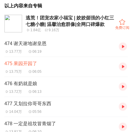
以上内容来自专辑
逃荒！团宠农家小福宝 | 姣姣倔强的小红三
七糖小糖| 温馨治愈群像|全网口碑爆款
免费订阅
1.84亿
9.16万
474 谢天谢地谢皇恩
13.77万
06:19
475 果园开园了
13.75万
06:05
476 有奶就是娘
13.72万
06:13
477 又划拉你哥哥东西
14.04万
05:56
478 一定是祖坟冒青烟了
13.81万
06:10