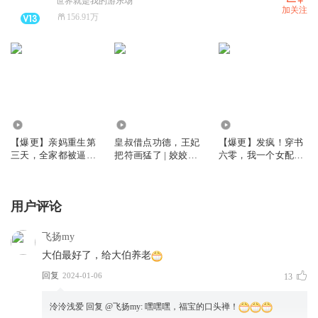
世界就是我的游乐场
加关注
156.91万
6905.04万
1.81亿
669.47万
【爆更】亲妈重生第
皇叔借点功德，王妃
【爆更】发疯！穿书
三天，全家都被逼疯
把符画猛了 | 姣姣兮
六零，我一个女配坏
了丨姣姣兮家长里短
玄学爆款爽文 | 爆更
一点怎么了｜姣姣兮
丨打脸虐渣丨大女主
版 | 多人有声剧
年代发癫文学｜大爽
文
用户评论
飞扬my
大伯最好了，给大伯养老
回复
2024-01-06
13
泠泠浅爱
回复 @
飞扬my
:
嘿嘿嘿，福宝的口头禅！