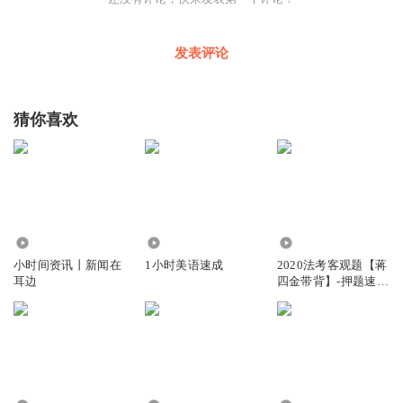
发表评论
猜你喜欢
4.22万
1.94万
16.36万
小时间资讯丨新闻在
1小时美语速成
2020法考客观题【蒋
耳边
四金带背】-押题速记
3小时