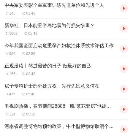
研院所15项、医院42项、企业61项，高校院所占比达到
中央军委表彰全军军事训练先进单位和先进个人
53.4%，显示我市创新策源能力进一步增强。
145
01:43
新华社：日本能登半岛地震为何损失惨重？
1908
05:49
今年我国全面启动危重孕产妇救治体系技术评估工作
956
02:56
正观漫读丨熬过最苦的日子 做最好的自己
156
02:43
赋予专科护士部分处方权，先行先试意义何在
475
05:40
电视剧热播，春节期间28888一晚“繁花套房”也被预定
124
05:10
河南省调整博物馆预约政策，中小型博物馆取消个人预约