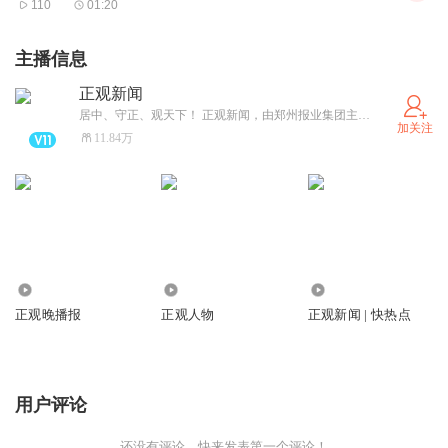
110
01:20
主播信息
正观新闻
居中、守正、观天下！ 正观新闻，由郑州报业集团主办，是郑州市全力打造的“扎根郑州、立足中原、放眼全球”的拥有较强影响力的新型主流媒体，集“新闻+政务+服务”于一体的突出文化和国际视野的新媒体平台。
加关注
11.84万
1780.14万
804.94万
43.28万
正观晚播报
正观人物
正观新闻 | 快热点
用户评论
还没有评论，快来发表第一个评论！