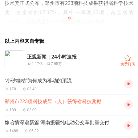
技术奖正式公布，郑州市有223项科技成果获得省科学技术
奖，占全省的67.37%，其中一等奖25项，占全省的
73.52%。获奖总量及一等奖数量均为历年最高。
其中，宋克兴教授被授予2023年度河南省科学技术杰出贡
献奖，宋昊永教授被授予河南省科学技术合作奖；郑州大
以上内容来自专辑
学“银硫团簇材料定向制备与功能化”等15项科技成果被授予
正观新闻｜24小时速报
河南省自然科学奖，其中一等奖3项、二等奖7项、三等奖5
1.17亿
7.95万
免费订阅
项；郑州轻工业大学“‘人—机—环境’共融的高端装备数字孪
生关键技术与应用”等11项科技成果被授予河南省技术发明
“小砂糖桔”为何成为移动的顶流
奖，其中一等奖1项、二等奖7项、三等奖3项；中国电子科
178
03:49
技集团公司第二十七研究所“航天信息智能伴随支援系统关
郑州市223项科技成果（人）获得省科技奖励
键技术及应用”等195项科技成果被授予河南省科技进步奖，
189
02:00
其中一等奖21项，二等奖106项，三等奖68项。
豫哈情深谱新篇 河南援疆纯电动公交车批量交付
在我市获省自然科学、技术发明、科技进步奖三大奖221项
1489
05:32
成果中，从第一完成单位性质统计，高校103项、事业类科