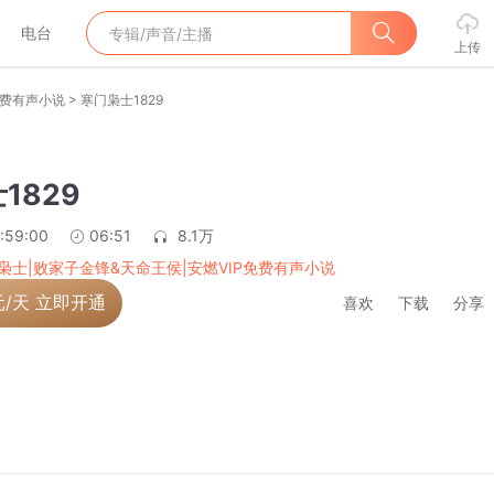
电台
上传
>
免费有声小说
寒门枭士1829
1829
:59:00
06:51
8.1万
枭士|败家子金锋&天命王侯|安燃VIP免费有声小说
元/天 立即开通
喜欢
下载
分享