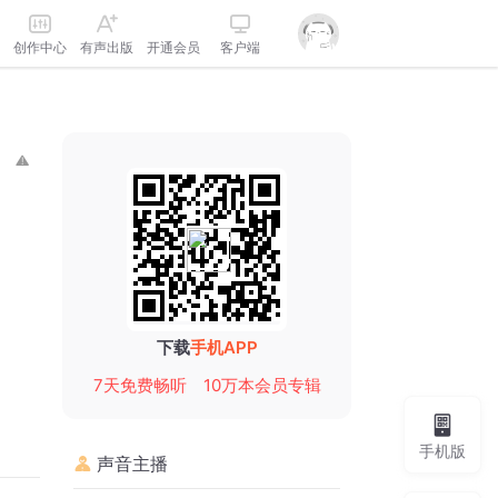
创作中心
有声出版
开通会员
客户端
下载
手机APP
7天免费畅听
10万本会员专辑
手机版
声音主播