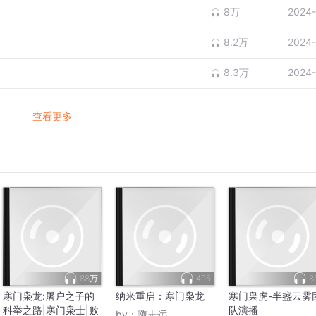
8万
2024-
8.2万
2024-
8.3万
2024-
查看更多
88万
405
8
寒门枭龙:屠户之子的
纳米重启：寒门枭龙
寒门枭虎-半盏云雾
科举之路|寒门枭士|败
队演播
by：
嗨志远