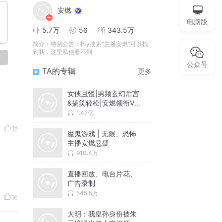
安燃
电脑版
5.7万
56
343.5万
简介：
特别公告：抖y搜索“主播安燃”可以找
到我，这里私信看不到
论
公众号
TA的专辑
更多
女侠且慢|男频玄幻后宫
&搞笑轻松|安燃领衔VIP
免费有声小说
1.47亿
赞
魔鬼游戏 | 无限、恐怖
主播安燃悬疑
910.4万
直播回放、电台片花、
广告录制
545.5万
赞
大明：我皇孙身份被朱