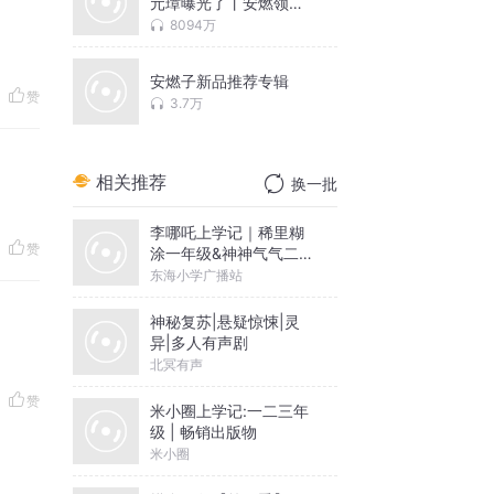
元璋曝光了丨安燃领衔
历史穿越爆款丨多人有
8094万
声剧
安燃子新品推荐专辑
赞
3.7万
相关推荐
换一批
李哪吒上学记｜稀里糊
赞
涂一年级&神神气气二年
级
东海小学广播站
神秘复苏|悬疑惊悚|灵
异|多人有声剧
北冥有声
赞
米小圈上学记:一二三年
级 | 畅销出版物
米小圈