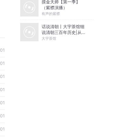
摸金天师【第一季】
（紫襟演播）
有声的紫襟
话说清朝丨大宇茶馆细
说清朝三百年历史|从努
尔哈赤到末代皇帝溥仪|
大宇茶馆
康熙雍正乾隆
01
01
01
01
01
01
01