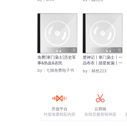
1527.9万
18.1万
免费|寒门枭士|历史军
楚神记丨寒门枭士丨一
事&热血&农民
品布衣丨踏星捡漏丨一
剑独尊！
by：
七猫免费电子书
by：
林然223
开放平台
云剪辑
对接海量精彩内容
在线音频剪辑神器