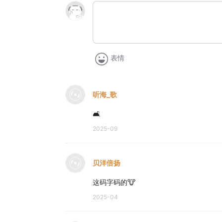
表情
听海_歌
🛋️
2025-09
贝洋倍扬
这码字码的🐮
2025-04