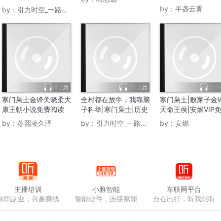
家子逆袭
by：
半盏云雾
by：
引力时空_一路听天下
4.2万
22.2万
6.1
寒门枭士金锋关晓柔大
全村都在放牛，我靠脑
寒门枭士|败家子金
康王朝小说免费阅读
子科举|寒门枭士|历史
天命王侯|安燃VIP
北川
穿越系统
有声小说
by：
苏熙凌久泽
by：
引力时空_一路听天下
by：
安燃
主播培训
小雅智能
车联网平台
兼职副业，兴趣赚钱
智能硬件，连接赋能
自在出行，听我想听