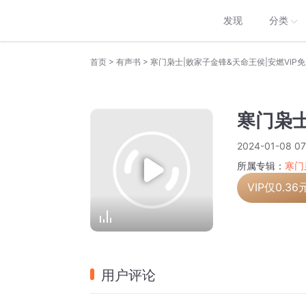
发现
分类
>
>
首页
有声书
寒门枭士|败家子金锋&天命王侯|安燃VIP
寒门枭士
2024-01-08 07
所属专辑：
寒门
VIP仅
0.36
用户评论