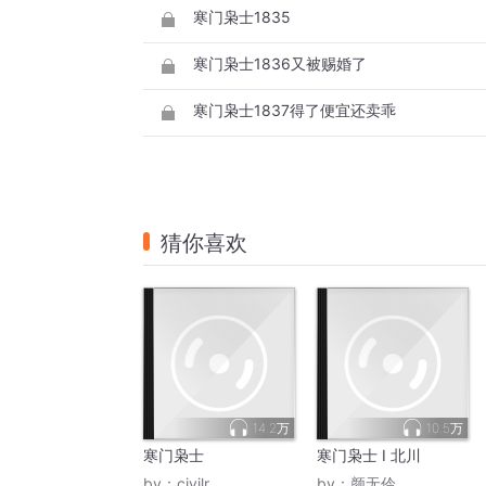
寒门枭士1835
寒门枭士1836又被赐婚了
寒门枭士1837得了便宜还卖乖
猜你喜欢
14.2万
10.5万
寒门枭士
寒门枭士 I 北川
by：
civilr
by：
颜无伶