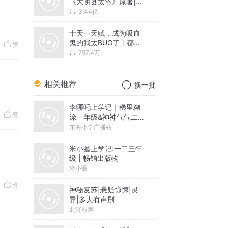
《大明县太爷》原著|历
史搞笑&穿越种田|安燃
3.44亿
领衔多人有声剧|VIP免
费有声小说
十天一天赋，成为吸血
鬼的我太BUG了丨都市
赞
奇幻丨亡灵异族丨诸天
757.4万
万界丨多人有声剧
相关推荐
换一批
李哪吒上学记｜稀里糊
赞
涂一年级&神神气气二年
级
东海小学广播站
米小圈上学记:一二三年
级 | 畅销出版物
米小圈
赞
神秘复苏|悬疑惊悚|灵
异|多人有声剧
北冥有声