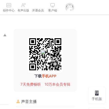
创作中心
有声出版
开通会员
客户端
下载
手机APP
7天免费畅听
10万本会员专辑
手机版
声音主播