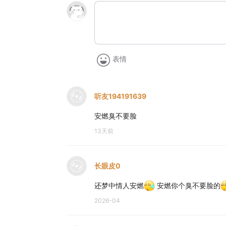
表情
听友194191639
安燃臭不要脸
13天前
长眼皮0
还梦中情人安燃
安燃你个臭不要脸的
2026-04