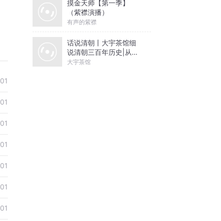
摸金天师【第一季】
（紫襟演播）
有声的紫襟
话说清朝丨大宇茶馆细
说清朝三百年历史|从努
尔哈赤到末代皇帝溥仪|
大宇茶馆
康熙雍正乾隆
01
01
01
01
01
01
01