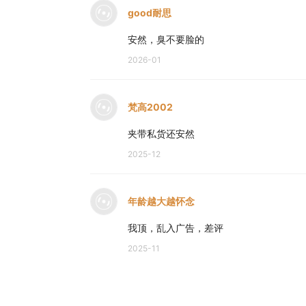
good耐思
安然，臭不要脸的
2026-01
梵高2002
夹带私货还安然
2025-12
年龄越大越怀念
我顶，乱入广告，差评
2025-11