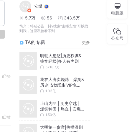
安燃
电脑版
5.7万
56
343.5万
简介：
特别公告：抖y搜索“主播安燃”可以找
到我，这里私信看不到
论
公众号
TA的专辑
更多
明朝大忽悠|历史权谋&
搞笑轻松|多人有声剧
5718.7万
赞
我在大唐卖烧烤丨爆笑&
历史|安燃监制VIP免费
有声小说
1.33亿
上山为匪 | 历史穿越 |
爆笑种田 | 热血 | 安燃
领衔 | 多人vip免费有声
1.50亿
赞
剧
大明第一贪官|热播漫剧