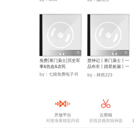
1527.8万
18.1万
免费|寒门枭士|历史军
楚神记丨寒门枭士丨一
事&热血&农民
品布衣丨踏星捡漏丨一
剑独尊！
by：
七猫免费电子书
by：
林然223
开放平台
云剪辑
对接海量精彩内容
在线音频剪辑神器