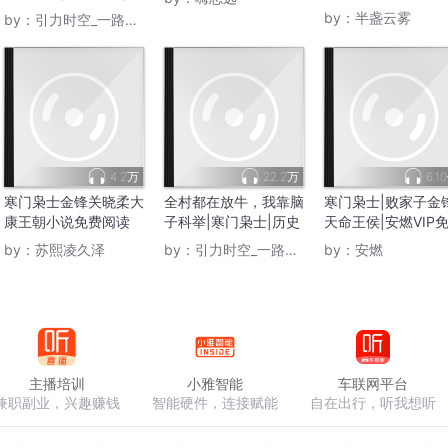
家子逆袭
by：
半盏云雾
by：
引力时空_一路听天下
4.2万
22.2万
6.1
寒门枭士金锋关晓柔大
全村都在放牛，我靠脑
寒门枭士|败家子金
康王朝小说免费阅读
子科举|寒门枭士|历史
天命王侯|安燃VIP
北川
穿越系统
有声小说
by：
苏熙凌久泽
by：
引力时空_一路听天下
by：
安燃
主播培训
小雅智能
车联网平台
兼职副业，兴趣赚钱
智能硬件，连接赋能
自在出行，听我想听