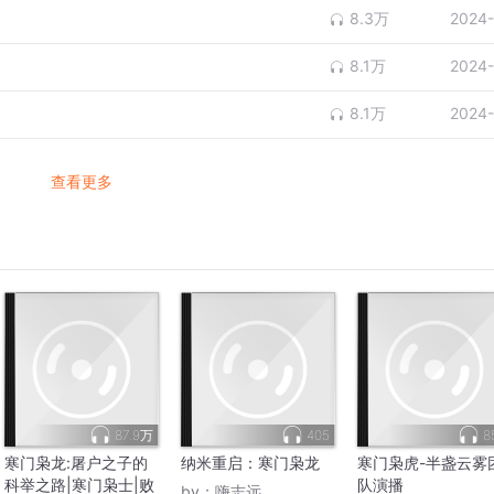
8.3万
2024-
8.1万
2024-
8.1万
2024-
查看更多
87.9万
405
8
寒门枭龙:屠户之子的
纳米重启：寒门枭龙
寒门枭虎-半盏云雾
科举之路|寒门枭士|败
队演播
by：
嗨志远