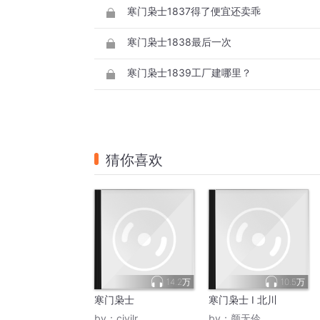
寒门枭士1837得了便宜还卖乖
寒门枭士1838最后一次
寒门枭士1839工厂建哪里？
猜你喜欢
14.2万
10.5万
寒门枭士
寒门枭士 I 北川
by：
civilr
by：
颜无伶