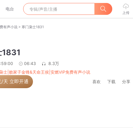
电台
上传
>
免费有声小说
寒门枭士1831
1831
:59:00
06:43
8.3万
枭士|败家子金锋&天命王侯|安燃VIP免费有声小说
元/天 立即开通
喜欢
下载
分享