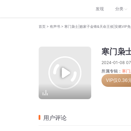
发现
分类
>
>
首页
有声书
寒门枭士|败家子金锋&天命王侯|安燃VIP
寒门枭士
2024-01-08 07
所属专辑：
寒门
VIP仅
0.36
用户评论