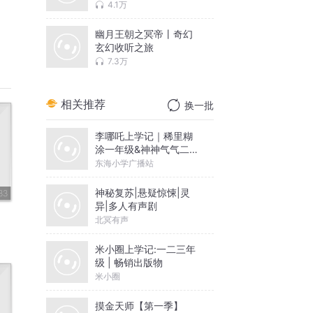
中国古代军师演义丛书
4.1万
幽月王朝之冥帝丨奇幻
玄幻收听之旅
7.3万
相关推荐
换一批
李哪吒上学记｜稀里糊
涂一年级&神神气气二年
级
东海小学广播站
神秘复苏|悬疑惊悚|灵
33
异|多人有声剧
北冥有声
米小圈上学记:一二三年
级 | 畅销出版物
米小圈
摸金天师【第一季】