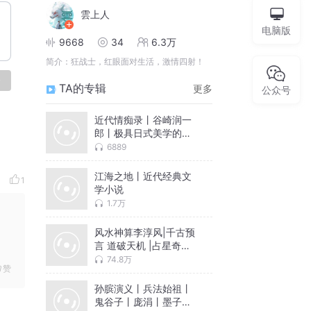
雲上人
电脑版
9668
34
6.3万
简介：
狂战士，红眼面对生活，激情四射！
论
TA的专辑
更多
公众号
近代情痴录丨谷崎润一
郎丨极具日式美学的官
能小说
6889
江海之地丨近代经典文
1
学小说
1.7万
风水神算李淳风|千古预
言 道破天机 |占星奇术
推背图烧饼歌
74.8万
赞
孙膑演义丨兵法始祖丨
鬼谷子丨庞涓丨墨子丨