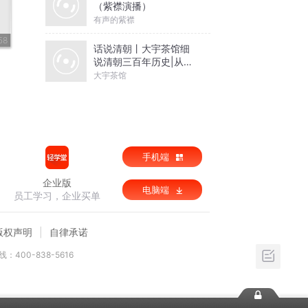
（紫襟演播）
有声的紫襟
58
话说清朝丨大宇茶馆细
说清朝三百年历史|从努
尔哈赤到末代皇帝溥仪|
大宇茶馆
康熙雍正乾隆
手机端
企业版
电脑端
员工学习，企业买单
版权声明
自律承诺
：400-838-5616