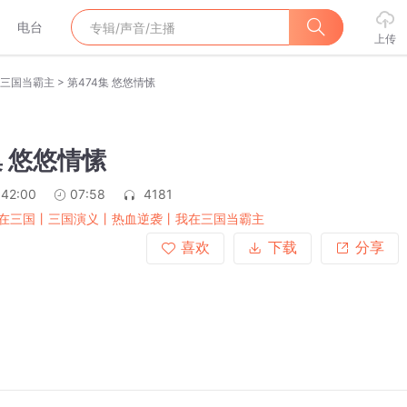
电台
上传
>
三国当霸主
第474集 悠悠情愫
集 悠悠情愫
:42:00
07:58
4181
在三国丨三国演义丨热血逆袭丨我在三国当霸主
喜欢
下载
分享