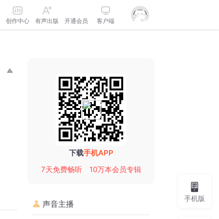
创作中心
有声出版
开通会员
客户端
下载
手机APP
7天免费畅听
10万本会员专辑
手机版
声音主播