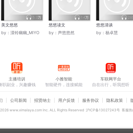
5.3万
1.4万
28
美文悠悠
悠悠读文
悠悠清谈
by：
漠铃幽幽_MIYO
by：
声悠悠然
by：
杨卓慧
主播培训
小雅智能
车联网平台
兼职副业，兴趣赚钱
智能硬件，连接赋能
自在出行，听我想听
们
公司新闻
招贤纳士
用户反馈
服务协议
隐私政策
2026
www.ximalaya.com lnc. ALL Rights Reserved
沪ICP备13027243号
客服热线