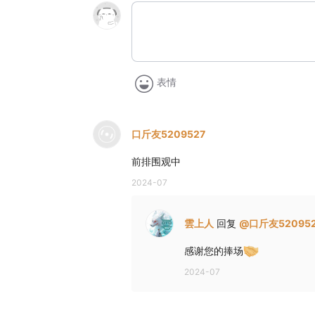
表情
口斤友5209527
前排围观中
2024-07
雲上人
回复
@
口斤友52095
感谢您的捧场
2024-07