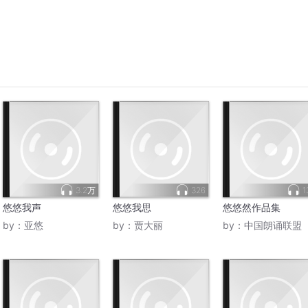
3.2万
326
1
悠悠我声
悠悠我思
悠悠然作品集
by：
亚悠
by：
贾大丽
by：
中国朗诵联盟