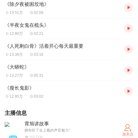
《除夕夜被困坟地》
13.51万
02:06
《半夜女鬼在梳头》
12.80万
02:21
《人死剩白骨》活着开心每天最重要
13.36万
03:16
《大蟒蛇》
13.27万
05:31
《瘦长鬼影》
12.95万
03:02
主播信息
霄旭讲故事
拥有听了会上瘾的声音魅力!
加关注
253.73万