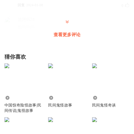
回复
2024-01-08
0
清河0524
我呜呜呜
查看更多评论
回复
2024-01-11
0
猜你喜欢
1146
6.69万
124.90万
中国惊奇险怪故事|民
民间鬼怪故事
民间鬼怪奇谈
间传说|鬼怪故事