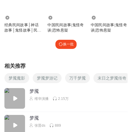
1.39万
8805
7092
经典民间故事│神话
中国民间故事|鬼怪奇
中国民间故事|鬼怪奇
故事│鬼怪故事│民间
谈|恐怖悬疑
谈|恐怖悬疑
传奇故事
换一批
相关推荐
梦魇魔影
梦魇梦游记
万千梦魇
末日之梦魇传奇
梦魇
维华演播
2.15万
梦魇
张晋ds
889