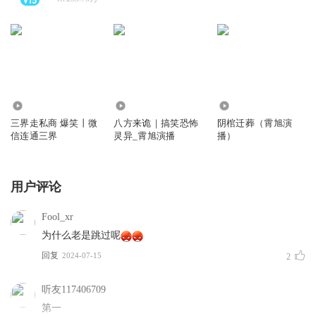
2372.11万
1568.79万
2122.91万
三界走私商 爆笑丨微
八方来诡｜搞笑恐怖
阴棺迁葬（霄旭演
信连通三界
灵异_霄旭演播
播）
用户评论
Fool_xr
为什么老是跳过呢
回复
2024-07-15
2
听友117406709
第一