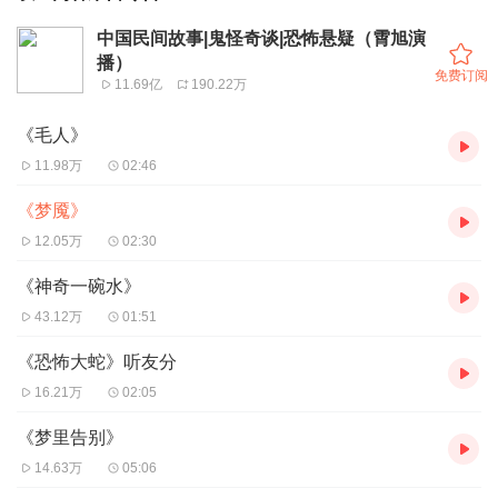
中国民间故事|鬼怪奇谈|恐怖悬疑（霄旭演
播）
免费订阅
11.69亿
190.22万
《毛人》
11.98万
02:46
《梦魇》
12.05万
02:30
《神奇一碗水》
43.12万
01:51
《恐怖大蛇》听友分
16.21万
02:05
《梦里告别》
14.63万
05:06