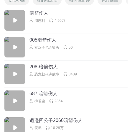
暗箭伤人
周志利
4.90万
005暗箭伤人
女汉子也会烫头
56
208-暗箭伤人
恐龙叔叔讲故事
8489
687 暗箭伤人
柳若尘
2854
逍遥四公子2060暗箭伤人
安燃
10.29万