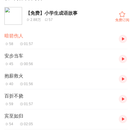
【免费】小学生成语故事
2.88万
57
免费订阅
暗箭伤人
58
01:57
安步当车
45
00:56
抱薪救火
40
01:56
百折不挠
59
01:57
宾至如归
54
02:05