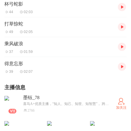
杯弓蛇影
44
02:03
打草惊蛇
49
02:05
乘风破浪
37
01:59
得意忘形
39
02:07
主播信息
墨钰_78
喜马A+优质主播，“知人、知己、知世、知智慧”， 跨界江湖，兴趣而来。一路同行，感谢相伴。
加关注
2766