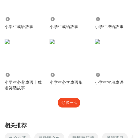
5.52万
3917
4.38万
小学生成语故事
小学生成语故事
小学生成语故事
5566
616
7.46万
小学生必背成语丨成
小学生必学成语集
小学生常用成语
语笑话故事
换一批
相关推荐
伤心小箭
灵韵暗之伤
暗黑魔箭师
风行箭皇