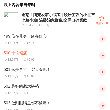
以上内容来自专辑
逃荒！团宠农家小福宝 | 姣姣倔强的小红三
七糖小糖| 温馨治愈群像|全网口碑爆款
免费订阅
1.84亿
9.16万
499 伤在儿身，痛在娘心
12.96万
06:16
500 十倍偿还
12.99万
06:09
501 这是拿谁当冤大头呢！
13.05万
06:07
502 最好的飙戏搭档
13.07万
06:16
503 放到眼睛里都不嫌疼！
13.13万
05:59