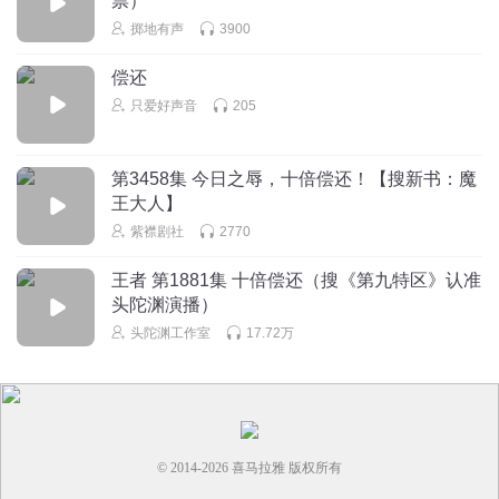
票）
都没有，等于谁弱谁有理咯
掷地有声
3900
偿还
听友483158653
只爱好声音
205
这段真的不太好 两个小姑娘互相扶持长大多好啊
回复
2024-01-09
43
第3458集 今日之辱，十倍偿还！【搜新书：魔
王大人】
听友402297546
回复 @
听友483158653
:
就怕长大以后，看上同一个
男人
紫襟剧社
2770
王者 第1881集 十倍偿还（搜《第九特区》认准
听友325832540
头陀渊演播）
十倍就可以了？忘恩负义。
头陀渊工作室
17.72万
回复
2024-01-09
35
挖个_坑埋了你
回复 @
听友325832540
:
忘恩负义？要这么说，那
100两是救囡囡的报酬。他们上船是因为他们要羊奶，各取所需。
李老大不同样救了这主仆二人？现在那个小孩子长歪，还得供着
© 2014-
2026
喜马拉雅 版权所有
吗？