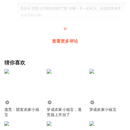
风知兮
回复 @
只怪当初瞎了眼
:
对啊！不一起长大，也该是常来常
往的手帕交啊！
一盏闲茶
一大家子老小对一个4岁小姑娘就恨了，多神奇
查看更多评论
回复
2024-01-09
86
风拂过屋角的风铃
回复 @
一盏闲茶
:
对，孩子才五岁，可以慢慢教
猜你喜欢
啊，又不是十几岁的孩子要是孩子十几岁这样要恨就恨呗，但是这
个孩子才五岁，而且在舅舅家强东西也是不得已的，不强就要被欺
负
听友13445372
8080
97.72万
41.79万
写这个剧情，觉得还不如好聚好散。
逃荒：团宠农家小福
穿成农家小福宝，逃
穿成农家小福宝
宝
荒路上开挂了
回复
2024-01-09
79
断城惊阁
回复 @
听友13445372
:
非要写一些没脑子的剧情 服了