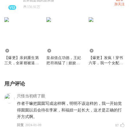
世界就是我的游乐场
加关注
156.91万
6902.97万
1.81亿
666.57万
【爆更】亲妈重生第
皇叔借点功德，王妃
【爆更】发疯！穿书
三天，全家都被逼疯
把符画猛了 | 姣姣兮
六零，我一个女配坏
了丨姣姣兮家长里短
玄学爆款爽文 | 爆更
一点怎么了｜姣姣兮
丨打脸虐渣丨大女主
版 | 多人有声剧
年代发癫文学｜大爽
文
用户评论
只怪当初瞎了眼
作者干嘛把囡囡写成这样啊，明明不该这样的，我一开始觉
得囡囡以后会待在李家，和福妞一起长大，这才是正确的打
开方式啊。
回复
2024-01-09
97