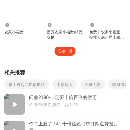
听友495676735
女主一家白眼狼似的，女主也是一个二三十的灵魂了还真的
4.26万
2.65万
60.09万
活的跟两三岁小孩一样，让人生厌
农家小福女
团宠农家小福女|精品
免费丨农家小福宝，
双播
拯救天崩开局丨农家
回复
2024-01-09
66
小幺妹丨种田
听友306837883
回复 @
听友495676735
:
你不听可以走啊
换一批
噼哩啪啦澎
相关推荐
李家随着自己底子厚起来心态也变了 真的有白眼狼之嫌 对一
个失去父母的4岁小童如此做派 滴水之恩，涌泉相报不说，
东山再起之血债血偿
十倍超人
天道无偿
转身偿爱
如此撇清关系真是醉了
问鼎2198·一定要十倍百倍的偿还
回复
2024-01-09
44
有声的骆驼_骆驼
1409
贝壳露露
回复 @
噼哩啪啦澎
:
不理解你的看法，失去父母是李家人
杀的吗？念着旧情又想找人当靠山还拿人家孩子不当回事，说挠就
你丫上瘾了 141 十倍偿还（求订阅点赞投月
挠说抢就抢别人东西啊！教养教养，只养不教，这个李嫂子起码了
解自家小姐骄纵，放着玩的时候自己要看着。看到见血了一丝歉意