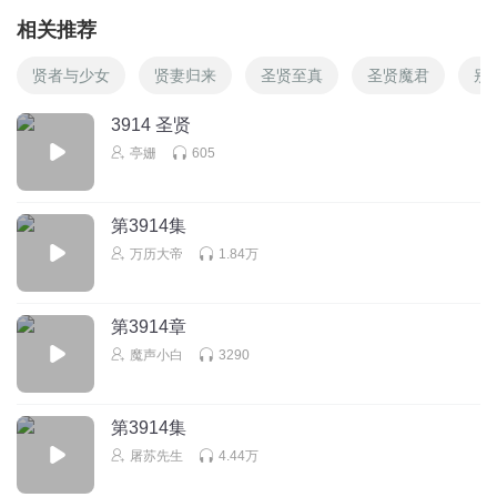
相关推荐
贤者与少女
贤妻归来
圣贤至真
圣贤魔君
别
3914 圣贤
亭姗
605
第3914集
万历大帝
1.84万
第3914章
魔声小白
3290
第3914集
屠苏先生
4.44万