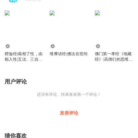
337.27万
1387.56万
8176.21万
楞伽经|藉相了性，由
维摩诘经|佛法在世间
佛门第一孝经《地藏
相入性|五法、三自
经》|高僧们的思维智
性、八识、二种无我
慧|地藏菩萨的宏大誓
愿
用户评论
还没有评论，快来发表第一个评论！
发表评论
猜你喜欢