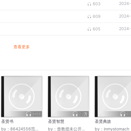
2024-
603
2024-
609
2024-
605
查看更多
9456
2.2万
6.
圣贤书
圣贤智慧
圣贤典故
by：
86424556范伟丽
by：
曾教授未公开音频
by：
inmystomach