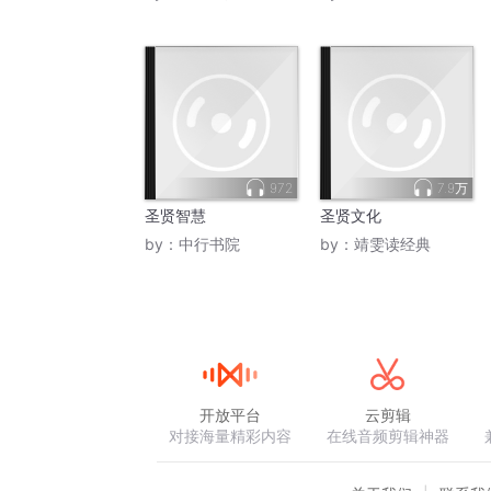
972
7.9万
圣贤智慧
圣贤文化
by：
中行书院
by：
靖雯读经典
开放平台
云剪辑
对接海量精彩内容
在线音频剪辑神器