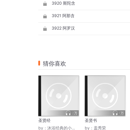
3920 斯陀含
3921 阿那含
3922 阿罗汉
猜你喜欢
2万
1万
圣贤经
圣贤书
by：
沐浴经典的小星星
by：
盖秀荣