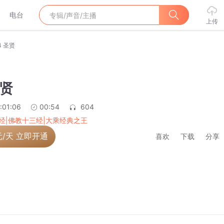
电台
上传
4 圣贤
圣贤
:01:06
00:54
604
经|佛教十三经|大乘经典之王
元/天 立即开通
喜欢
下载
分享