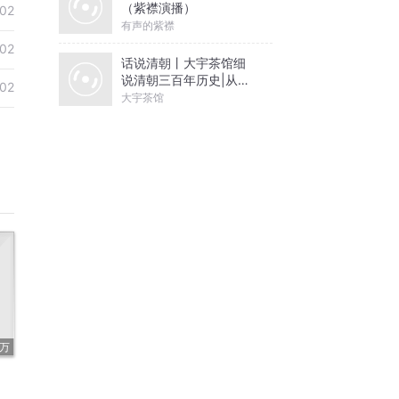
（紫襟演播）
02
有声的紫襟
02
话说清朝丨大宇茶馆细
说清朝三百年历史|从努
02
尔哈赤到末代皇帝溥仪|
大宇茶馆
康熙雍正乾隆
1万