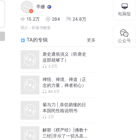
亭姗
电脑版
15.2万
284
24.8万
简介：
听着书睡觉
论
TA的专辑
更多
公众号
唐史通俗演义（听唐史
这部就够了）
3.5万
禅悟、禅境、禅道（正
念的力量，禅者初心）
84.5万
菊与刀 | 亲切易懂的日
本国民性格说明书
2万
解密《楞严经》|佛教十
三经|开示了一切凡圣境