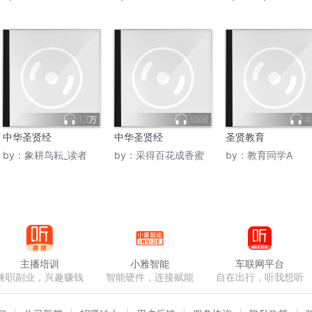
1.3万
1006
4
中华圣贤经
中华圣贤经
圣贤教育
by：
象耕鸟耘_读者
by：
采得百花成香蜜
by：
教育同学A
主播培训
小雅智能
车联网平台
兼职副业，兴趣赚钱
智能硬件，连接赋能
自在出行，听我想听