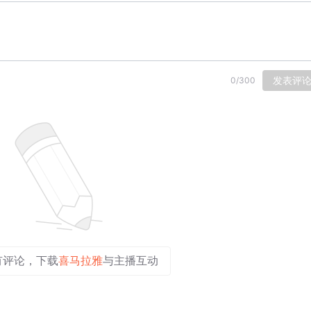
发表评
0
/
300
有评论，下载
喜马拉雅
与主播互动