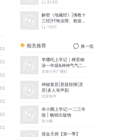
界
82.9万
解密《地藏经》|佛教十
三经|忏悔业障、救拔亲
人
159万
相关推荐
换一批
02
李哪吒上学记｜稀里糊
02
涂一年级&神神气气二年
级
东海小学广播站
02
神秘复苏|悬疑惊悚|灵
02
异|多人有声剧
北冥有声
02
米小圈上学记:一二三年
02
级 | 畅销出版物
米小圈
02
摸金天师【第一季】