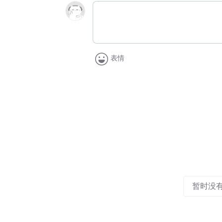
表情
暂时没