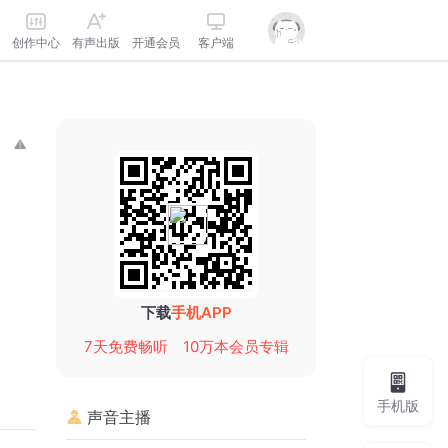
创作中心
有声出版
开通会员
客户端
下载
手机APP
7天免费畅听
10万本会员专辑
手机版
声音主播