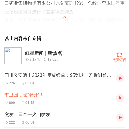
口矿业集团物资有限公司原党支部书记、总经理李卫国严重
违纪违法问题进行了立案审查调查。
经查，李卫国身为党员领导干部，丧失理想信念、背离初心
使命，对抗组织审查；无视中央八项规定精神，违规收受礼
品、礼金、消费卡，接受可能影响公正执行公务的旅游活
以上内容来自专辑
动；“靠企吃企”，利用职务上的便利为他人在开展业务、货
红星新闻｜听热点
款结算等方面谋取利益，非法收受巨额财物；对工作严重不
3.17亿
18.52万
免费订阅
负责任，致使国家利益遭受重大损失。
李卫国严重违反党的政治纪律、廉洁纪律，构成严重职务违
四川公安晒出2023年度成绩单：95%以上矛盾纠纷就地解决，挽回经济损失2.7亿余元
法并涉嫌受贿、国有公司人员失职犯罪，且在党的十八大后
226
05:04
不收敛、不收手，在党的十九大后仍不知止，性质恶劣，应
李卫国，被“双开”！
予严肃处理。
899
01:45
依据《中国共产党纪律处分条例》《中华人民共和国监察
突发！日本一火山喷发
法》《中华人民共和国公职人员政务处分法》等有关规定，
222
00:54
经山东能源集团纪委常委会会议研究，决定给予李卫国开除