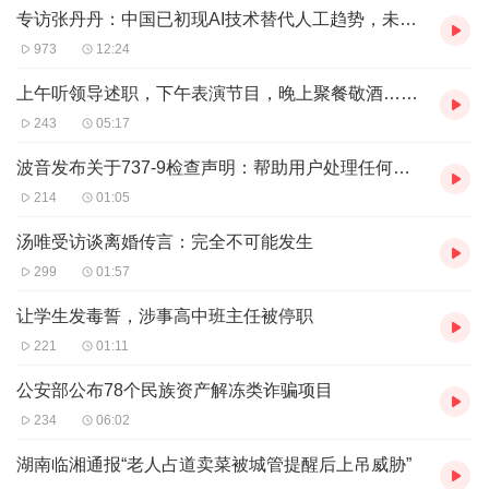
党籍处分，由省监委驻山东能源集团监察专员办公室给予其
专访张丹丹：中国已初现AI技术替代人工趋势，未来要加快提高整体劳动力素质
开除处分；收缴其违纪违法所得；经淄博市淄川区监委研
973
12:24
究，决定将李卫国涉嫌犯罪问题移送检察机关依法审查起
上午听领导述职，下午表演节目，晚上聚餐敬酒……过半打工人为何“烦死”年会
诉，所涉财物一并移送。
243
05:17
波音发布关于737-9检查声明：帮助用户处理任何发现的问题
214
01:05
汤唯受访谈离婚传言：完全不可能发生
299
01:57
让学生发毒誓，涉事高中班主任被停职
221
01:11
公安部公布78个民族资产解冻类诈骗项目
234
06:02
湖南临湘通报“老人占道卖菜被城管提醒后上吊威胁”