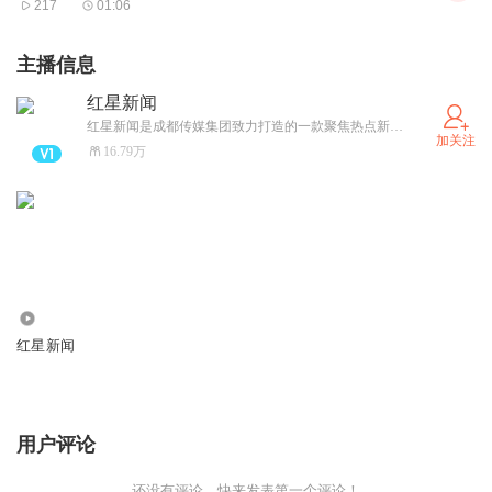
217
01:06
主播信息
红星新闻
红星新闻是成都传媒集团致力打造的一款聚焦热点新闻的主流新兴媒体，这里是真相与思想的交汇之地。 这里聚集了中国优秀的调查新闻记者，拥有真知灼见的评论员；国内国际有价值的新闻，红星新闻都会冲在第一线。
加关注
16.79万
726.16万
红星新闻
用户评论
还没有评论，快来发表第一个评论！