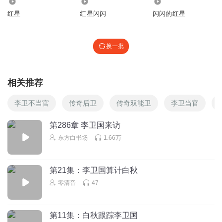
1890
1.82万
1.48万
红星
红星闪闪
闪闪的红星
换一批
相关推荐
李卫不当官
传奇后卫
传奇双能卫
李卫当官
第286章 李卫国来访
东方白书场
1.66万
第21集：李卫国算计白秋
零清音
47
第11集：白秋跟踪李卫国