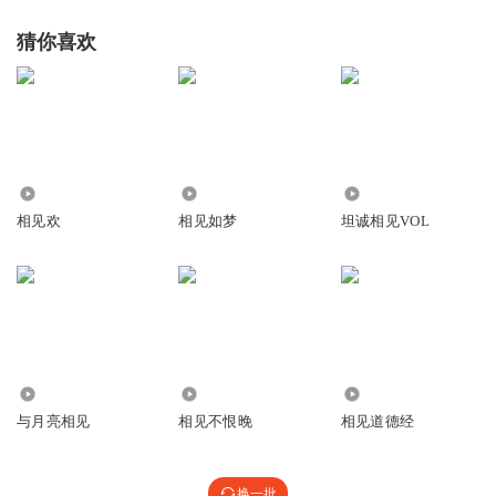
猜你喜欢
1995
2859
4635
相见欢
相见如梦
坦诚相见VOL
2495
1480
7.40万
与月亮相见
相见不恨晚
相见道德经
换一批