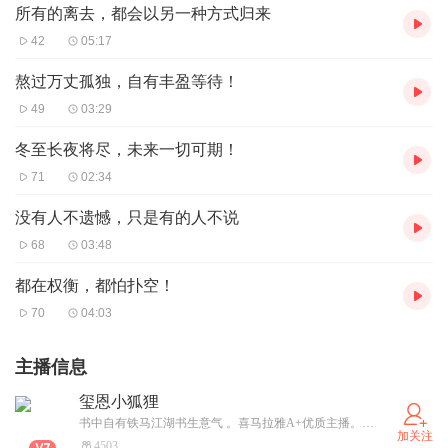
所有的离去，都会以另一种方式归来
42
05:17
熬过万丈孤独，自有丰盈等待！
49
03:29
冬至长夜将尽，未来一切可期！
71
02:34
没有人不遗憾，只是有的人不说
68
03:48
都在权衡，都怕扑空！
70
04:03
主播信息
玺恩小狐狸
书中自有铁马江湖书生意气 。喜马拉雅A+优质主播。斜杠青年一枚。 擅长吃喝玩乐，好物分享。
加关注
4503