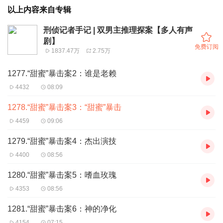
以上内容来自专辑
刑侦记者手记 | 双男主推理探案【多人有声
剧】
免费订阅
1837.47万
2.75万
1277.“甜蜜”暴击案2：谁是老赖
4432
08:09
1278.“甜蜜”暴击案3：“甜蜜”暴击
4459
09:06
1279.“甜蜜”暴击案4：杰出演技
4400
08:56
1280.“甜蜜”暴击案5：嗜血玫瑰
4353
08:56
1281.“甜蜜”暴击案6：神的净化
4154
07:15