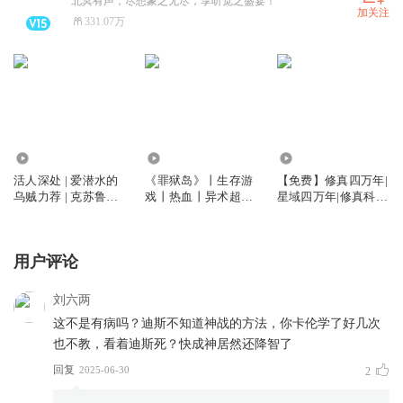
北冥有声，尽想象之无尽，享听觉之盛宴！
加关注
331.07万
510.86万
149.56万
10.80万
活人深处 | 爱潜水的
《罪狱岛》丨生存游
【免费】修真四万年|
乌贼力荐 | 克苏鲁惊
戏丨热血丨异术超能
星域四万年|修真科
悚 | 热血丨多人有声
丨多人有声剧
技|重生热血|多人
剧
用户评论
刘六两
这不是有病吗？迪斯不知道神战的方法，你卡伦学了好几次
也不教，看着迪斯死？快成神居然还降智了
回复
2025-06-30
2