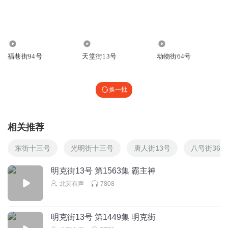
1.15万
2063
1.23万
福巷街94号
天堂街13号
动物街64号
换一批
相关推荐
东街十三号
光明街十三号
唐人街13号
八号街36号
明克街13号 第1563集 霸主神
北冥有声
7808
明克街13号 第1449集 明克街