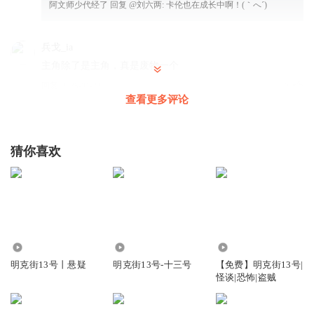
阿文师少代经了
回复 @
刘六两
:
卡伦也在成长中啊！(｀へ´)
兵戈_ia
主角除了是主角，真是废物一个
回复
2026-01-22
2
查看更多评论
hanwt139
这….如果真死了，真的是太二了….好在是咳嗽了
猜你喜欢
回复
2025-12-23
2
弃恶从善
好尴尬，不知道怎么做神
回复
2025-09-26
0
1.05万
4.81万
1.19万
kaot
明克街13号丨悬疑
明克街13号-十三号
【免费】明克街13号|
怪谈|恐怖|盗贼
回复
2025-10-27
0