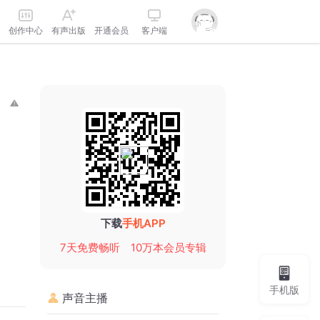
创作中心
有声出版
开通会员
客户端
下载
手机APP
7天免费畅听
10万本会员专辑
手机版
声音主播