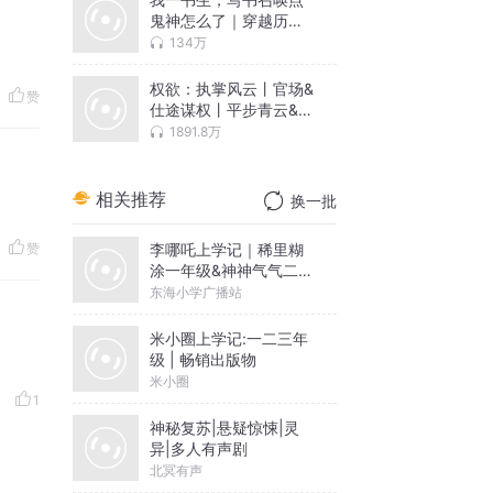
鬼神怎么了｜穿越历史
丨系统脑洞
134万
权欲：执掌风云丨官场&
赞
仕途谋权丨平步青云&逆
袭爽文
1891.8万
相关推荐
换一批
李哪吒上学记｜稀里糊
赞
涂一年级&神神气气二年
级
东海小学广播站
米小圈上学记:一二三年
级 | 畅销出版物
米小圈
1
神秘复苏|悬疑惊悚|灵
异|多人有声剧
北冥有声