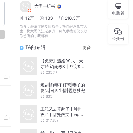
六零一听书
电脑版
12万
183
218.3万
简介：
缠绵悱恻爱情故事，热血肆意都市人
生，快意恩仇江湖岁月，剑气纵横仙侠长歌。
论
你想听的，我都有！
公众号
TA的专辑
更多
【免费】追婚99式：天
才酷宝俏妈咪丨甜宠&萌
宝丨宠婚
235.7万
1
短剧|前妻不好惹|妻子的
复仇|日久生情|霸总独宠
835
王妃又去算卦了丨种田
改命丨甜宠爽文丨vip免
1
费畅听
317.6万
我一书生，写书召唤点