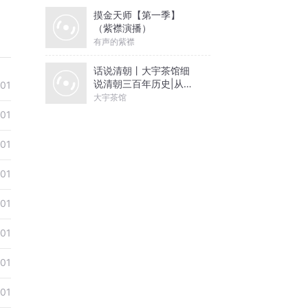
摸金天师【第一季】
（紫襟演播）
有声的紫襟
话说清朝丨大宇茶馆细
说清朝三百年历史|从努
01
尔哈赤到末代皇帝溥仪|
大宇茶馆
康熙雍正乾隆
01
01
01
01
01
01
01