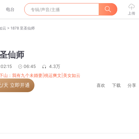
电台
上传
>
如云
1878 至圣仙师
至圣仙师
:02:15
06:45
4.3万
下山：我有九个未婚妻|桃运爽文|美女如云
元/天 立即开通
喜欢
下载
分享