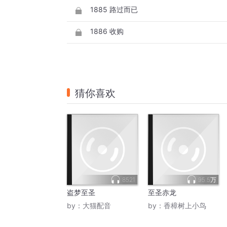
1885 路过而已
1886 收购
猜你喜欢
8521
95.5万
盗梦至圣
至圣赤龙
by：
大猫配音
by：
香樟树上小鸟