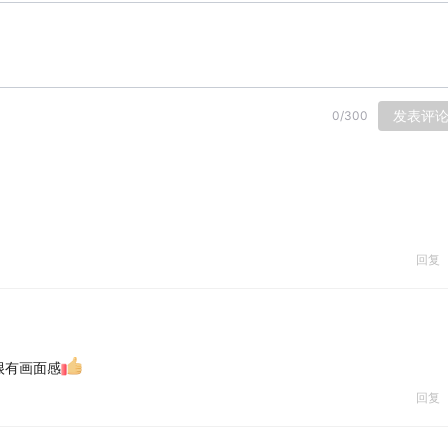
发表评
0
/
300
回复
很有画面感
回复