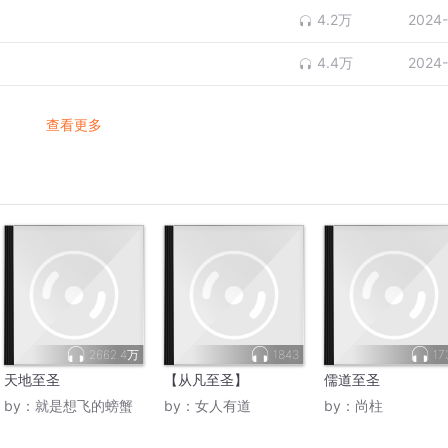
4.2万
2024-
4.4万
2024-
查看更多
2662.4万
1843
17
天地至圣
【从凡至圣】
儒道至圣
by：
就是想飞的螃蟹
by：
女人有道
by：
尚柱