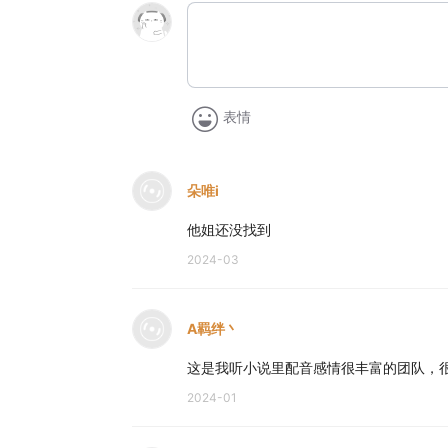
表情
朵唯i
他姐还没找到
2024-03
A羁绊丶
这是我听小说里配音感情很丰富的团队，
2024-01