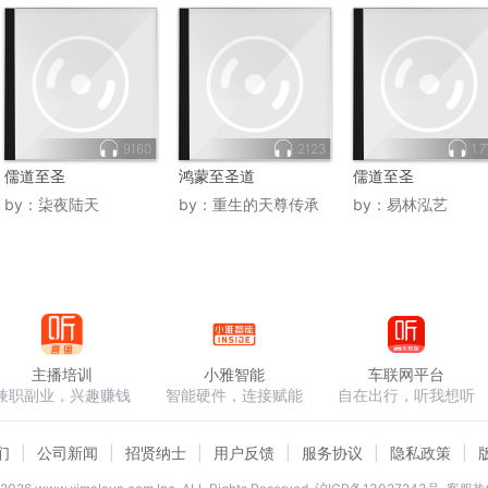
9160
2123
1.
儒道至圣
鸿蒙至圣道
儒道至圣
by：
柒夜陆天
by：
重生的天尊传承
by：
易林泓艺
主播培训
小雅智能
车联网平台
兼职副业，兴趣赚钱
智能硬件，连接赋能
自在出行，听我想听
们
公司新闻
招贤纳士
用户反馈
服务协议
隐私政策