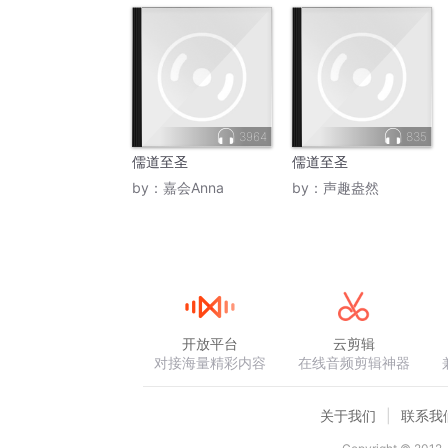
3964
835
儒道至圣
儒道至圣
by：
嘉会Anna
by：
声趣盎然
开放平台
云剪辑
对接海量精彩内容
在线音频剪辑神器
关于我们
联系我