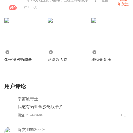
一个1.8万粉丝的小主播，已经坚持录故事3年了！现在冲刺2万!
加关注
1.87万
178.04万
11.47万
4.09万
蛋仔派对奶酪酱
萌新超人啊
奥特曼音乐
用户评论
宁宙波带士
我这有诺亚金沙绝版卡片
回复
2024-08-06
3
听友489926669