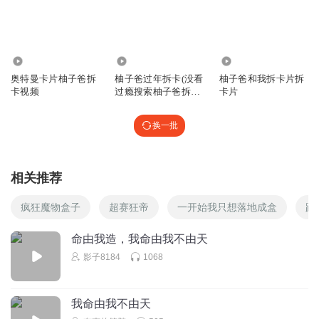
你我的世界只有黑白
1111？
543.06万
5.13万
66.32万
奥特曼卡片柚子爸拆
柚子爸过年拆卡(没看
柚子爸和我拆卡片拆
回复
2025-06-30
0
卡视频
过瘾搜索柚子爸拆奥
卡片
特曼卡片)
听友224164519
换一批
鹅
回复
2025-07-10
0
相关推荐
听友378305860
because adwfjhaQbo(@$@",/)
疯狂魔物盒子
超赛狂帝
一开始我只想落地成盒
路
回复
2025-04-28
0
命由我造，我命由我不由天
影子8184
1068
听友378305860
iuclvxfjfm xnjlbzdnf
回复
2025-04-28
0
我命由我不由天