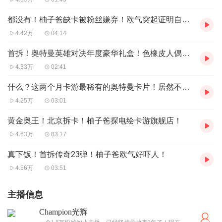
都没有！柚子爸缺卡被粉丝嫌弃！欧气突起证明自己！
4.42万
04:14
首拆！奥特曼英雄对决年度豪华礼盒！色橡皮人偶鹤立鸡群！
4.33万
02:41
什么？这两个月卡游最稀有的奥特曼卡片！居然不是他们？
4.25万
03:01
黄金奥王！北京拆卡！柚子爸探电绘卡游旗舰店！
4.63万
03:17
真下饭！首拆传奇23弹！柚子爸欧气好吓人！
4.56万
03:51
主播信息
Champion光辉