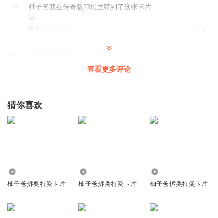
柚子爸我在传奇版23代里猜到了这张卡片
回复
2024-01-26
3
奇里葩201214
柚子爸，你住在哪儿呀？这期视频是你今天拍的吗？
查看更多评论
回复
2024-01-14
1
上秋静Cx
猜你喜欢
柚子爸，柚子爸，你看我这些稀有卡片好看吗？
回复
2024-01-23
0
银魂是最好看的动漫
回复 @
上秋静Cx
:
全都是垃圾
77.82万
218.11万
21.94万
柚子爸拆奥特曼卡片
柚子爸拆奥特曼卡片
柚子爸拆奥特曼卡片
欧布奥特曼欧布暗耀
我也喜欢欧布。
回复
2026-08-07
0