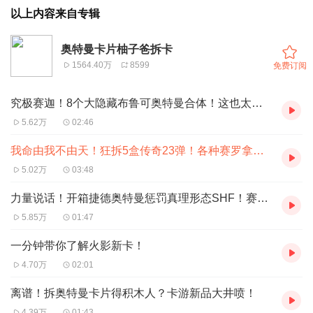
以上内容来自专辑
奥特曼卡片柚子爸拆卡
1564.40万
8599
免费订阅
究极赛迦！8个大隐藏布鲁可奥特曼合体！这也太顶了吧？
5.62万
02:46
我命由我不由天！狂拆5盒传奇23弹！各种赛罗拿下！
5.02万
03:48
力量说话！开箱捷德奥特曼惩罚真理形态SHF！赛罗变迷弟！
5.85万
01:47
一分钟带你了解火影新卡！
4.70万
02:01
离谱！拆奥特曼卡片得积木人？卡游新品大井喷！
4.39万
01:43