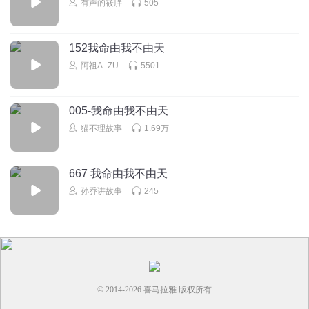
有声的筱胖
505
X战警三
你找我换卡呗
152我命由我不由天
回复
2025-03-05
0
阿祖A_ZU
5501
005-我命由我不由天
猫不理故事
1.69万
667 我命由我不由天
孙乔讲故事
245
© 2014-
2026
喜马拉雅 版权所有