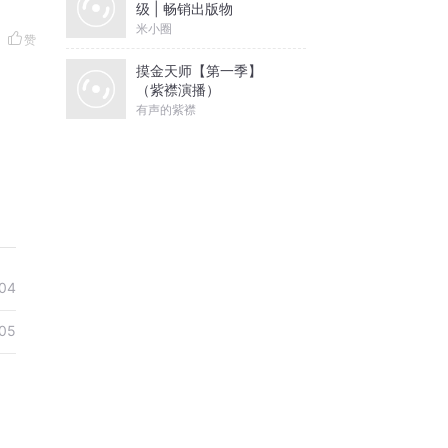
级 | 畅销出版物
米小圈
赞
摸金天师【第一季】
（紫襟演播）
有声的紫襟
04
05