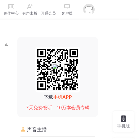
创作中心
有声出版
开通会员
客户端
下载
手机APP
7天免费畅听
10万本会员专辑
手机版
声音主播