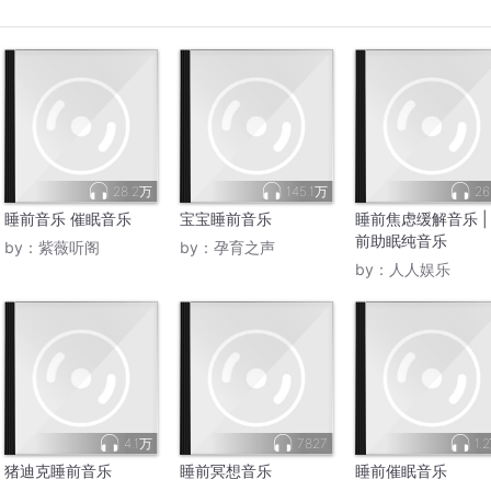
28.2万
145.1万
26
睡前音乐 催眠音乐
宝宝睡前音乐
睡前焦虑缓解音乐 |
前助眠纯音乐
by：
紫薇听阁
by：
孕育之声
by：
人人娱乐
4.1万
7827
1.
猪迪克睡前音乐
睡前冥想音乐
睡前催眠音乐