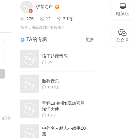
孕育之声
电脑版
275
12
2.1万
简介：
用高维思维引领孩子
TA的专辑
更多
公众号
孩子起床音乐
39
论
胎教音乐
151.9万
宝妈Lai创业II玩赚喜马
知识大使
1.3万
赞
中外名人励志小故事20
篇