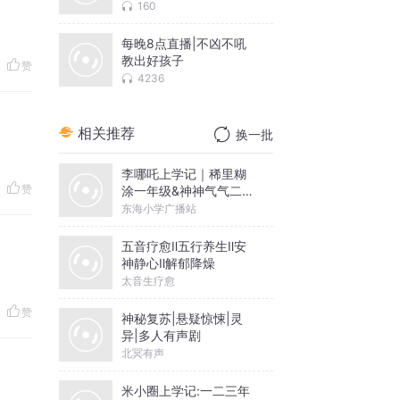
160
每晚8点直播|不凶不吼
教出好孩子
赞
4236
相关推荐
换一批
李哪吒上学记｜稀里糊
赞
涂一年级&神神气气二年
级
东海小学广播站
五音疗愈Ⅱ五行养生Ⅱ安
神静心Ⅱ解郁降燥
太音生疗愈
赞
神秘复苏|悬疑惊悚|灵
异|多人有声剧
北冥有声
米小圈上学记:一二三年