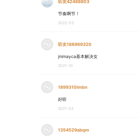
听友42488803
节奏啊节！
2022-03
听友188969320
jnimayca基本解决女
2021-10
1899310lmbn
好听
2021-03
1354529abqm