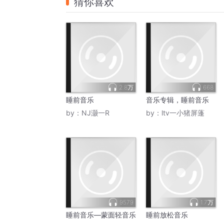
猜你喜欢
2.8万
668
睡前音乐
音乐专辑，睡前音乐
by：
NJ灏一R
by：
ltv一小猪屏蓬
9579
1.7万
睡前音乐—蒙面轻音乐
睡前放松音乐