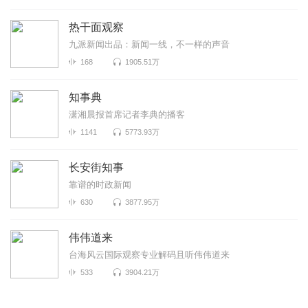
热干面观察
九派新闻出品：新闻一线，不一样的声音
168
1905.51万
知事典
潇湘晨报首席记者李典的播客
1141
5773.93万
长安街知事
靠谱的时政新闻
630
3877.95万
伟伟道来
台海风云国际观察专业解码且听伟伟道来
533
3904.21万