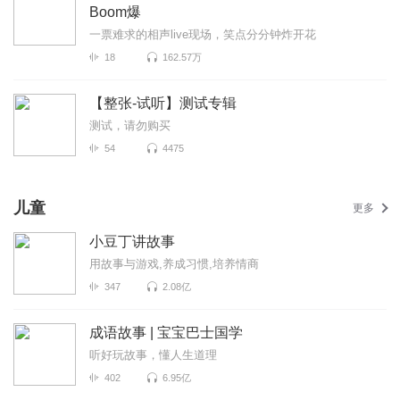
Boom爆
一票难求的相声live现场，笑点分分钟炸开花
18
162.57万
【整张-试听】测试专辑
测试，请勿购买
54
4475
儿童
更多
小豆丁讲故事
用故事与游戏,养成习惯,培养情商
347
2.08亿
成语故事 | 宝宝巴士国学
听好玩故事，懂人生道理
402
6.95亿