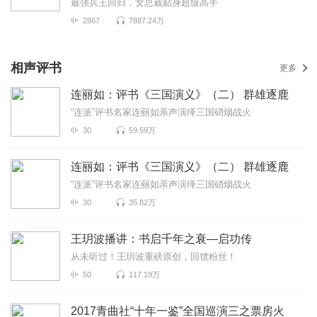
最强兵王回归，女总裁贴身超级高手
2867
7887.24万
相声评书
更多
连丽如：评书《三国演义》（二） 群雄逐鹿
“连派”评书名家连丽如亲声演绎三国硝烟战火
30
59.59万
连丽如：评书《三国演义》（二） 群雄逐鹿
“连派”评书名家连丽如亲声演绎三国硝烟战火
30
35.82万
王玥波播讲：书启千年之衰—启功传
从未听过！王玥波重磅原创，回馈粉丝！
50
117.19万
2017青曲社“十年一鉴”全国巡演三之票房火