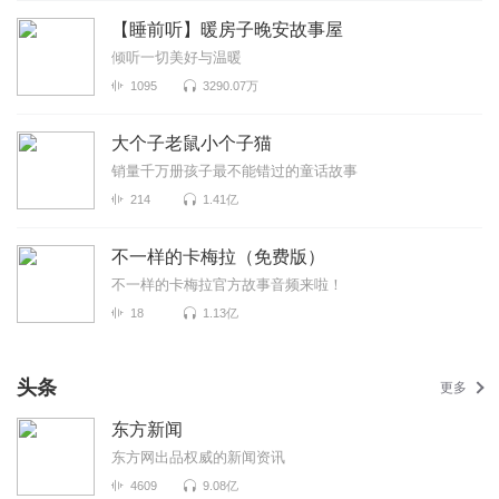
【睡前听】暖房子晚安故事屋
倾听一切美好与温暖
1095
3290.07万
大个子老鼠小个子猫
销量千万册孩子最不能错过的童话故事
214
1.41亿
不一样的卡梅拉（免费版）
不一样的卡梅拉官方故事音频来啦！
18
1.13亿
头条
更多
东方新闻
东方网出品权威的新闻资讯
4609
9.08亿