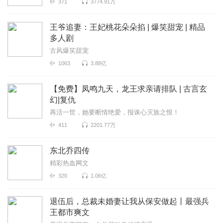
371
3774.91万
王爷追妻：王妃桃花朵朵掐 | 爆笑甜宠 | 精品
多人剧
古风爆笑甜宠
1063
3.88亿
【免费】凤鸣九天，龙王求亲请排队 | 古言玄
幻|复仇
再活一世，她要断情绝爱，报诛心灭族之恨！
411
2201.77万
东北乔四传
精彩热血网文
320
1.06亿
退伍后，总裁未婚妻让我从保安做起丨最强兵
王都市爽文