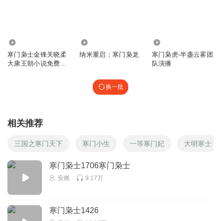
1556710pdqt
上下级都对不上了
4.27万
405
856
回复
2024-08-04
0
寒门枭士金锋关晓柔
纳米重启：寒门枭龙
寒门枭虎-半盏云雾团
大康王朝小说免费阅
队演播
读 北川
黑潮_qy
换一批
回复
2024-02-13
0
相关推荐
88MMFlak
三国之寒门天下
寒门小生
一等寒门妃
大明寒士
回复
2024-01-24
0
寒门枭士1706寒门枭士
88MMFlak
安燃
9.17万
回复
2024-01-22
0
寒门枭士1426