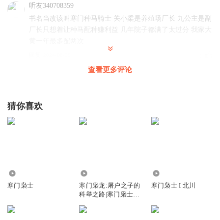
听友340708359
书名当改该叫寒门种马骑士 关小柔是养殖场厂长 九公主是副
厂长只想着让种马配种赚利益 几年院子都满了太过分 我家大
黄一年最多配两次
回复
2024-08-29
1
查看更多评论
东风小子
超级喜欢。9000万满分太好听了。五星好评。安然的声音。
真甜
猜你喜欢
回复
2024-01-17
0
东风小子
支持安然声音甜美。故事好听。
回复
2024-01-17
0
14.24万
88.04万
10.53万
寒门枭士
寒门枭龙:屠户之子的
寒门枭士 I 北川
长眼皮0
科举之路|寒门枭士|
败家子逆袭
有飞艇和狙击手，还经常被伏击，镖师都是猪吗？
回复
2026-04-26
0