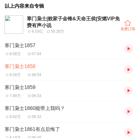
以上内容来自专辑
寒门枭士|败家子金锋&天命王侯|安燃VIP免
费有声小说
免费订阅
6.10亿
50.28万
寒门枭士1857
8.08万
07:04
寒门枭士1858
8.28万
06:54
寒门枭士1859
7.99万
06:33
寒门枭士1860能带上我吗？
8.02万
06:32
寒门枭士1861有点后悔了
8.19万
06:48