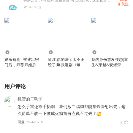
特别公告：抖y搜索“主播安燃”可以找到我，这里私信看不到
加关注
343.57万
181.99万
9970.97万
263.41万
娱乐短剧 | 被逐出宗
师叔,你的法宝太不正
我的身份愈发变态|重
门后，师尊师姐后悔
经了|爆款漫剧《爆笑
生&穿越&安燃旁白
终生
修仙：师叔的法宝有
丨这个诅咒太棒了姊
点怪》原著|安燃穿越
妹篇丨vip免费有声
爆笑修仙|法宝不正经
小说
用户评论
VIP免费有声小说
机智的二狗子
怎么手雷还靠手扔啊，我们放二踢脚都能拿铁管射出去，这
么简单不改一下做成火箭筒有点说不过去了
回复
2024-01-18
3