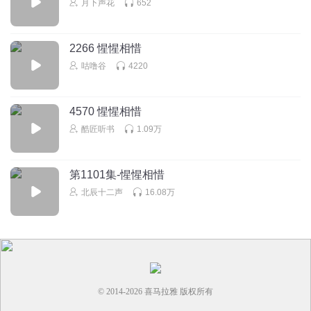
月下声花
652
2266 惺惺相惜
咕噜谷
4220
4570 惺惺相惜
酷匠听书
1.09万
第1101集-惺惺相惜
北辰十二声
16.08万
© 2014-
2026
喜马拉雅 版权所有