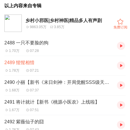
以上内容来自专辑
乡村小邪医|乡村神医|精品多人有声剧
9863.05万
3.85万
免费订阅
2488 一只不要脸的狗
1.70万
07:28
2489 惺惺相惜
1.78万
07:21
2490 小丽【新书《末日剑神：开局觉醒SSS级天赋，震惊全球》上线啦】
1.68万
07:37
2491 将计就计【新书《桃源小医农》上线啦】
1.67万
07:51
2492 紫薇仙子的囧
1.76万
07:43