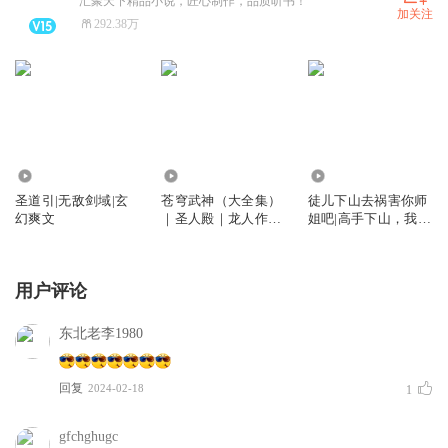
汇聚天下精品小说，匠心制作，品质听书！
加关注
292.38万
8.35万
4956.68万
1.32亿
圣道引|无敌剑域|玄
苍穹武神（大全集）
徒儿下山去祸害你师
幻爽文
｜圣人殿｜龙人作品
姐吧|高手下山，我有
｜延丞领衔播讲
九个无敌师父
用户评论
东北老李1980
回复
2024-02-18
1
gfchghugc