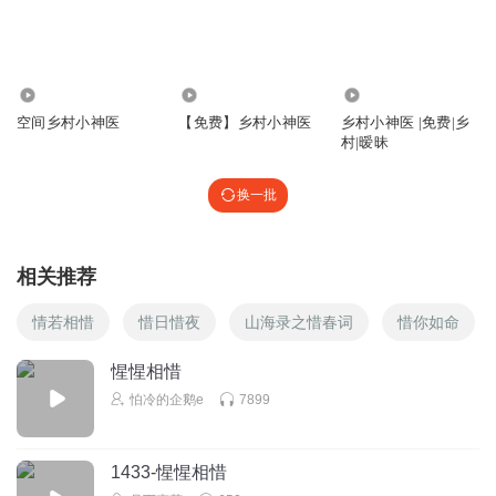
63.70万
328.03万
5.43万
空间乡村小神医
【免费】乡村小神医
乡村小神医 |免费|乡
村|暧昧
换一批
相关推荐
情若相惜
惜日惜夜
山海录之惜春词
惜你如命
惺惺相惜
怕冷的企鹅e
7899
1433-惺惺相惜