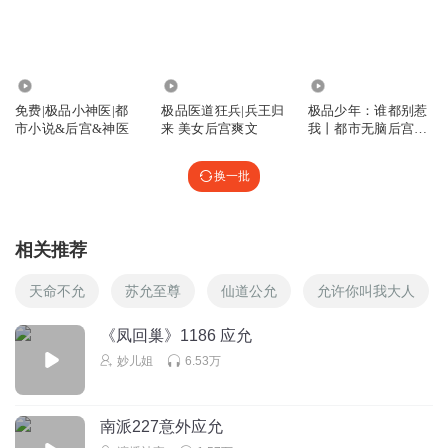
像贾赦一样有作死的性格在这个世上还是有很多的。
回复
2024-12-27
1
3.03万
27.45万
1.27万
鄙视双重收费
免费|极品小神医|都
极品医道狂兵|兵王归
极品少年：谁都别惹
薛宝钗这娘们最阴毒了，得小心着点。
市小说&后宫&神医
来 美女后宫爽文
我丨都市无脑后宫爽
回复
2024-09-01
1
文
换一批
相关推荐
天命不允
苏允至尊
仙道公允
允许你叫我大人
《凤回巢》1186 应允
妙儿姐
6.53万
南派227意外应允