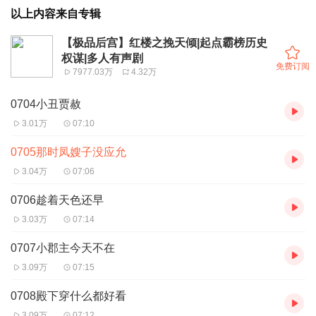
以上内容来自专辑
【极品后宫】红楼之挽天倾|起点霸榜历史
权谋|多人有声剧
免费订阅
7977.03万
4.32万
0704小丑贾赦
3.01万
07:10
0705那时凤嫂子没应允
3.04万
07:06
0706趁着天色还早
3.03万
07:14
0707小郡主今天不在
3.09万
07:15
0708殿下穿什么都好看
3.09万
07:12