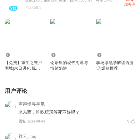
我是沐心，谢谢你的关注，祝你天天开心！有空记得来听我的书！
加关注
37.58万
11.95万
9390
7.61万
【免费】重生之丧尸
论语里的现代沟通与
职场厚黑学解读西游
围城|末日进化|惊险
情绪陷阱
记|爆款推荐
恐怖|末世求生
用户评论
声声慢寻寻觅
老东西，吃吃玩玩等死不好吗？
回复
2024-09-04
3
祥云_miq