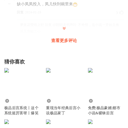
缺小凤凤投入，凤儿快到碗里来
回复
2024-01-19
3
梦里花莹纸上轩
回复 @
朗朗读书声01
:
不奇怪，这小说一开始主角
就又曹贼之心
查看更多评论
琢墨_xu
何止和长公主有些交情
猜你喜欢
回复
2025-01-19
2
听友190109153
回复 @
琢墨_xu
:
就是
听友190109153
194.19万
25.76万
2.82万
凤姐：“好你个贾珩，有元春就忘了老娘了？”
极品后宫系统丨这个
重现当年经典后宫小
免费|极品豪婿|都市
回复
2026-03-16
2
系统挺厉害呀丨爆笑
说极品家丁
小说&暧昧后宫
大鸡猿