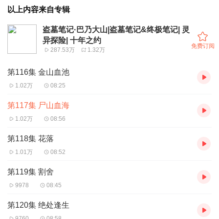
以上内容来自专辑
盗墓笔记·巴乃大山|盗墓笔记&终极笔记| 灵
异探险| 十年之约
免费订阅
287.53万
1.32万
第116集 金山血池
1.02万
08:25
第117集 尸山血海
1.02万
08:56
第118集 花落
1.01万
08:52
第119集 割舍
9978
08:45
第120集 绝处逢生
9760
08:58