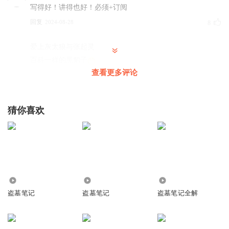
写得好！讲得也好！必须+订阅
回复
2024-08-28
8
爱上灰太狼与张起灵
百科一样的黑豹子
查看更多评论
回复
2025-11-30
6
一只瓶邪姐瓶邪99
猜你喜欢
已经听了大半年了，跟本听不够！
回复
2025-10-01
4
黑花锁死钥匙被我吃了
现在我的表情：
8200
27.85万
1.01万
回复
2025-06-25
3
盗墓笔记
盗墓笔记
盗墓笔记全解
陈情一响万鬼登场
回复 @
黑花锁死钥匙被我吃了
:
😏