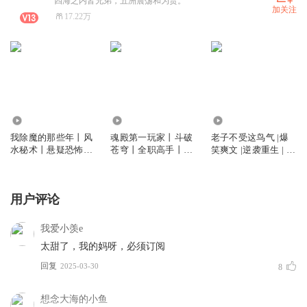
四海之内皆兄弟，五洲震荡和为贵。
加关注
17.22万
48.03万
291.48万
5.82万
我除魔的那些年丨风
魂殿第一玩家丨斗破
老子不受这鸟气 |爆
水秘术丨悬疑恐怖灵
苍穹丨全职高手丨多
笑爽文 |逆袭重生 | 精
异丨多人有声剧
播丨天空泪丨搞笑丨
品多播
轻松丨爽文丨爆款丨
轻小说
用户评论
我爱小羡e
太甜了，我的妈呀，必须订阅
回复
2025-03-30
8
想念大海的小鱼