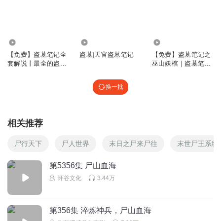
小晓奶酪
希望把盗墓笔记的第一季也讲一下
回复
2025-06-30
4
1.01万
1.65万
5.50万
【免费】盗墓笔记全
盗墓|天官盗墓笔记
【免费】盗墓笔记之
小晓奶酪
回复 @
小晓奶酪
:
套解说丨最全的盗墓
巫山妖棺｜盗墓笔记
笔记解说
9｜恐怖
换一批
刘宇鲨鹿茸稻米
回复
2025-08-18
2
相关推荐
顾离希月
尸行天下
尸人世界
末日之尸来尸往
末世尸王系统
第5356集 尸山血海
回复
2025-07-15
2
怀谷文化
3.44万
如歌_cg
我
第356集 淬炼神兵，尸山血海