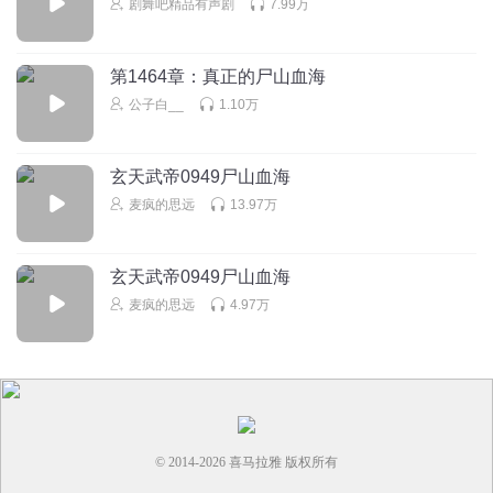
剧舞吧精品有声剧
7.99万
回复
2026-07-14
1
瓶邪黑花磕cp
第1464章：真正的尸山血海
good
公子白__
1.10万
回复
2025-09-27
1
玄天武帝0949尸山血海
麦疯的思远
13.97万
玄天武帝0949尸山血海
麦疯的思远
4.97万
© 2014-
2026
喜马拉雅 版权所有