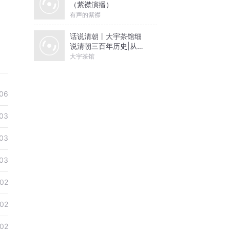
（紫襟演播）
有声的紫襟
话说清朝丨大宇茶馆细
说清朝三百年历史|从努
尔哈赤到末代皇帝溥仪|
大宇茶馆
康熙雍正乾隆
06
03
03
03
02
02
02