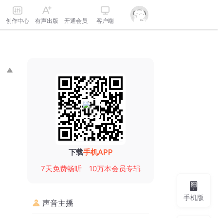
创作中心
有声出版
开通会员
客户端
下载
手机APP
7天免费畅听
10万本会员专辑
手机版
声音主播