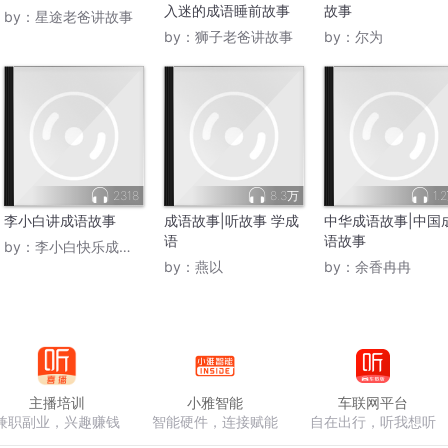
入迷的成语睡前故事
故事
by：
星途老爸讲故事
by：
狮子老爸讲故事
by：
尔为
2318
8.3万
1.
李小白讲成语故事
成语故事|听故事 学成
中华成语故事|中国
语
语故事
by：
李小白快乐成长记
by：
燕以
by：
余香冉冉
主播培训
小雅智能
车联网平台
兼职副业，兴趣赚钱
智能硬件，连接赋能
自在出行，听我想听