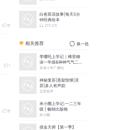
白爸双语故事|每天5分
钟经典绘本
272.2万
赞
相关推荐
换一批
李哪吒上学记｜稀里糊
涂一年级&神神气气二年
1
级
东海小学广播站
神秘复苏|悬疑惊悚|灵
异|多人有声剧
北冥有声
米小圈上学记:一二三年
级 | 畅销出版物
赞
米小圈
摸金天师【第一季】