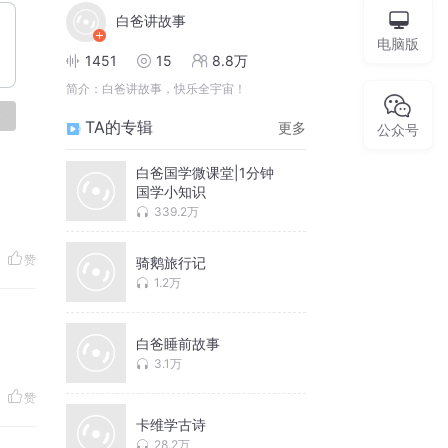
白爸讲故事
电脑版
1451
15
8.8万
简介：
白爸讲故事，快乐全宇宙！
论
TA的专辑
更多
公众号
白爸国学微课堂|1分钟
国学小知识
339.2万
赞
骑鹅旅行记
1.2万
白爸睡前故事
3.1万
赞
卡维学古诗
28.2万