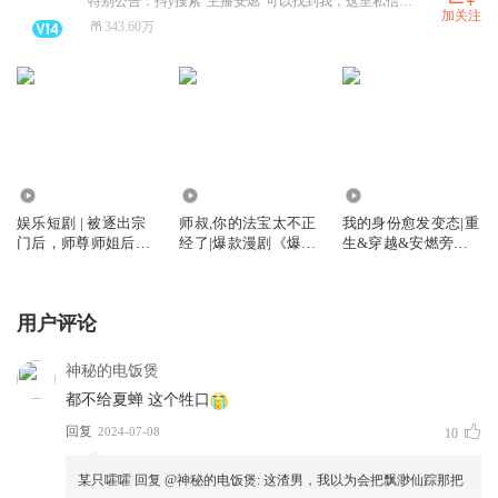
特别公告：抖y搜索“主播安燃”可以找到我，这里私信看不到
加关注
343.60万
182.07万
9979.08万
269.30万
娱乐短剧 | 被逐出宗
师叔,你的法宝太不正
我的身份愈发变态|重
门后，师尊师姐后悔
经了|爆款漫剧《爆笑
生&穿越&安燃旁白
终生
修仙：师叔的法宝有
丨这个诅咒太棒了姊
点怪》原著|安燃穿越
妹篇丨vip免费有声
爆笑修仙|法宝不正经
小说
用户评论
VIP免费有声小说
神秘的电饭煲
都不给夏蝉 这个牲口
回复
2024-07-08
10
某只嚯嚯
回复 @
神秘的电饭煲
:
这渣男，我以为会把飘渺仙踪那把