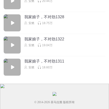
安燃
20.44万
金蛇果对修炼者可有可无，感觉可以送给美娇，她的修为好
像还不算修炼者。
我家娘子，不对劲1328
回复
2024-01-30
2
安燃
18.75万
落葉mm
渣渣洛居然摸大姨子的手
我家娘子，不对劲1322
回复
2024-01-22
1
安燃
19.04万
冬至WS
回复 @
落葉mm
:
拿人家金蛇果还不让人摸摸手啊~~
我家娘子，不对劲1311
安燃
18.60万
强大思维
很讨厌二小姐这个角色
回复
2024-07-01
0
七色水瞐
回复 @
强大思维
:
没有二小姐和百灵这个家早就散了，男
© 2014-
2026
喜马拉雅 版权所有
主当初在这个家大小姐对他冷冰冰 唯有微末让他感受到了温暖 处
处为男主着想