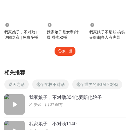
回复
2024-01-22
4
独一先森_
共患难的小碟终究错付了
5.99万
450.21万
2348.85万
回复
2024-12-30
我家娘子，不对劲 |
我家娘子是女帝|叶
我家娘子不是妖|搞笑
3
谜团之夜 | 免费多播
辰|甜蜜双播
&修仙|多人有声剧
七色水瞐
回复 @
独一先森_
:
也不能这么说，也算给了小蝶幸福生
活，不算错付
换一批
北伐有点慌
相关推荐
不是就两颗吗？畜生渣子
逆天之劲
这个学校不对劲
这个世界的BGM不对劲
回复
2024-07-18
3
我家娘子，不对劲304他要陪他娘子
A韓尐俊
安燃
37.66万
没有大小姐 洛渣啥也不是
回复
2024-08-21
2
我家娘子，不对劲1140
听友416109618