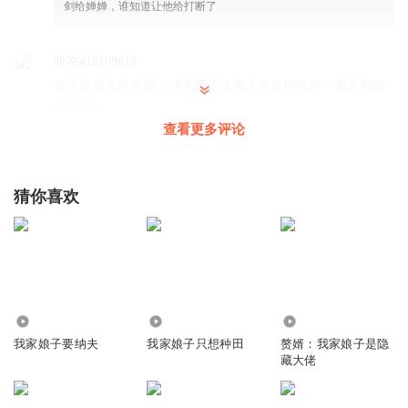
剑给婵婵，谁知道让他给打断了
听友416109618
也不送龙儿点东西，感觉随便送龙儿点首饰啥的，龙儿都能
特别喜欢。
查看更多评论
回复
2024-01-30
7
某只嚯嚯
回复 @
听友416109618
:
就是，妖族那些法器还不如给龙
儿
猜你喜欢
18050191nqx
龙二的爹呢 不是被洛轻舟救了吗 怎么没下文了
回复
2024-01-23
3
165
416.88万
8.62万
张果姥_rp
我家娘子要纳夫
我家娘子只想种田
赘婿：我家娘子是隐
藏大佬
渣渣无压力的本心最爱月姐姐，把兰灵花和金蛇果送给月姐
姐。