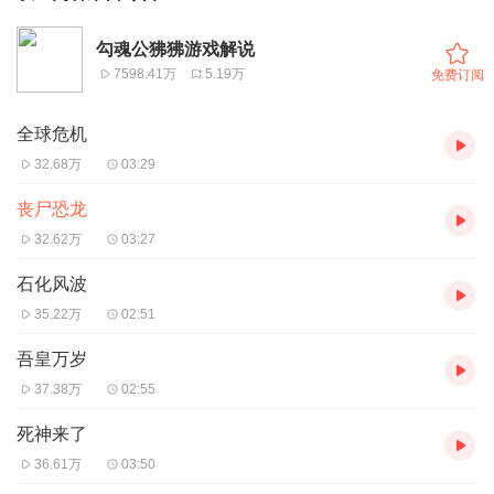
勾魂公狒狒游戏解说
7598.41万
5.19万
免费订阅
全球危机
32.68万
03:29
丧尸恐龙
32.62万
03:27
石化风波
35.22万
02:51
吾皇万岁
37.38万
02:55
死神来了
36.61万
03:50