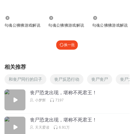
反骗赞
1017.83万
3439.69万
789.00万
为什么不把变异恐给弄上僵尸化了
勾魂公狒狒游戏解说
勾魂公狒狒游戏解说
勾魂公狒狒游戏解说
回复
2024-07-27
1
焱烊千玺
换一批
谁能打得过
回复
2024-06-05
1
相关推荐
徐闻璟
回复 @
焱烊千玺
:
看我这些鞋能打败我的
和丧尸同行的日子
丧尸反恐行动
丧尸丧尸
丧尸之
丧尸恐龙出现，堪称不死君王！
小田_80
小梦辉
7197
我咋感觉那个变异的三角龙这么像单剑角龙
回复
2024-02-23
1
丧尸恐龙出现，堪称不死君王！
二郎神杨戬3
天天爱读
6.91万