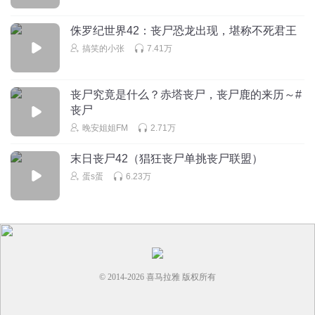
ψ(｀∇´)ψ！
回复
2024-02-08
1
侏罗纪世界42：丧尸恐龙出现，堪称不死君王
搞笑的小张
7.41万
KTFlaSh
？？
丧尸究竟是什么？赤塔丧尸，丧尸鹿的来历～#
回复
2026-07-05
0
丧尸
晚安姐姐FM
2.71万
末日丧尸42（猖狂丧尸单挑丧尸联盟）
蛋s蛋
6.23万
© 2014-
2026
喜马拉雅 版权所有