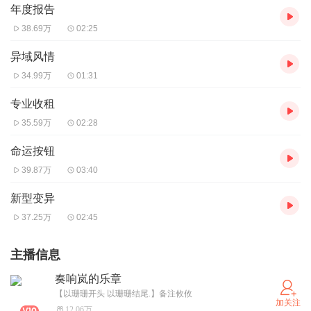
年度报告
38.69万
02:25
异域风情
34.99万
01:31
专业收租
35.59万
02:28
命运按钮
39.87万
03:40
新型变异
37.25万
02:45
主播信息
奏响岚的乐章
【以珊珊开头 以珊珊结尾.】备注攸攸
加关注
12.06万