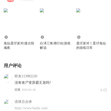
14.40万
8.81万
1387.58万
兔仙蛋仔派对|逃出惊
白泽三角洲行动|游戏
蛋仔派对丨蛋仔兔仙
魂夜
解说
的游戏日常
用户评论
听友113982220
没有丧尸变异霸王龙吗?
回复
2024-01-26
6
该徕总会徕
https://www.baidu.com/