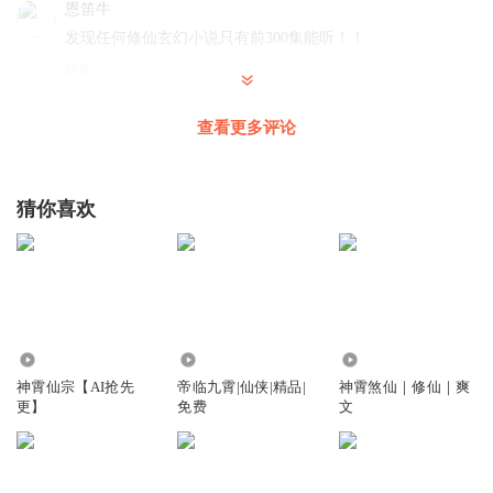
恩笛牛
发现任何修仙玄幻小说只有前300集能听！！
回复
2025-05-20
4
查看更多评论
来逃离地球
回复
2026-04-20
0
猜你喜欢
王艳明_wm
哈哈哈哈不错不错笑死我了男主的这个神念分身小屁孩已经
被幽冥大帝的神魂给关注上了！一个人在那儿自导自演！啥
也不是！
75.35万
3.93万
105.55万
回复
2024-03-18
0
神霄仙宗【AI抢先
帝临九霄|仙侠|精品|
神霄煞仙｜修仙｜爽
更】
免费
文
乐有钱
。
回复
2025-04-21
0