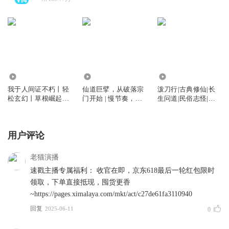
110.94万
135.10万
873.28万
我于人间证不朽丨轻
仙道巨擘，从破落宗
泼刀行|古典修仙|长
松玄幻丨草根崛起丨
门开始 | 慢节奏，智
生问道|民俗志怪|多
无敌流丨穿越丨老猫
商在线稳健流 | 老猫
人有声剧
演播领衔丨多人有声
演播领衔多人有声剧
剧
用户评论
老猫演播
速戳主播专属福利： 收官在即，京东618最后一轮红包限时
领取，下单直接抵现，囤货更香
~https://pages.ximalaya.com/mkt/act/c27de61fa3110940
回复
2025-06-11
0