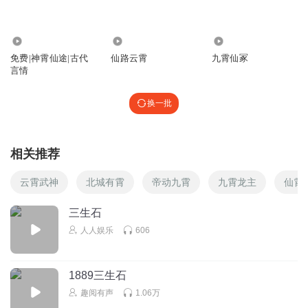
5551888
1.69万
5.95万
1.15万
小可爱
免费|神霄仙途|古代
仙路云霄
九霄仙冢
回复
2024-03-16
0
言情
换一批
相关推荐
云霄武神
北城有霄
帝动九霄
九霄龙主
仙霄
三生石
人人娱乐
606
1889三生石
趣阅有声
1.06万