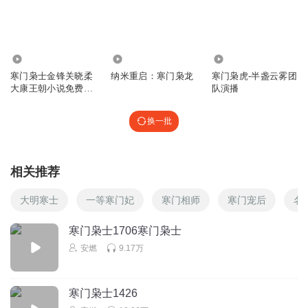
金峰一直以来做事都是对的，女帝前几集还说金峰做什么都
会支持，现在为什么还要派这个徐刚质疑呢？
回复
2024-11-10
3
4.27万
405
856
寒门枭士金锋关晓柔
纳米重启：寒门枭龙
寒门枭虎-半盏云雾团
周田莲
大康王朝小说免费阅
队演播
哇塞，这老头比我姥姥还啰嗦，受不了
读 北川
回复
2025-07-02
2
换一批
听友340708359
书名当改该叫寒门种马骑士 关小柔是养殖场厂长 九公主是副
相关推荐
厂长只想着让种马配种赚利益 几年院子都满了太过分 我家大
黄一年最多配两次
大明寒士
一等寒门妃
寒门相师
寒门宠后
名
回复
2024-08-29
2
寒门枭士1706寒门枭士
安燃
9.17万
Mr雷_qy
按照御使这样的说法做法和眼光，盛世太平都能把整个皇朝
都搞垮。
寒门枭士1426
回复
2024-08-10
1