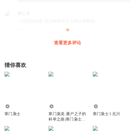
静心东
小说写的铺垫 最后舞阳肯定会跟金峰翻脸。
回复
2024-01-29
4
查看更多评论
上官雪远
回复 @
静心东
:
对，我期待着这主角死在舞阳公主手里。
猜你喜欢
A佛珠制作
有病啊.请个这玩意来恶心人
回复
2026-06-03
3
Ryno睿
14.24万
88.09万
10.53万
好~~~~~~~矫情…
寒门枭士
寒门枭龙:屠户之子的
寒门枭士 I 北川
回复
2025-12-27
3
科举之路|寒门枭士|
败家子逆袭
老鸡1