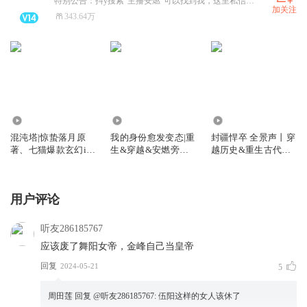
特别公告：抖y搜索“主播安燃”可以找到我，这里私信看不到
加关注
343.64万
1356.44万
279.12万
4862.72万
混沌塔|惊蛰落月原
我的身份愈发变态|重
封疆悍卒 全景声丨穿
著、七猫爆款玄幻ip|
生&穿越&安燃旁白
越历史&重生古代丨
安燃监制
丨这个诅咒太棒了姊
安燃旁白搞笑开局丨
妹篇丨vip免费有声
多人有声剧
小说
用户评论
听友286185767
应该废了舞阳女帝，金峰自己当皇帝
回复
2024-05-21
5
周田莲
回复 @
听友286185767
:
伍阳这样的女人该休了