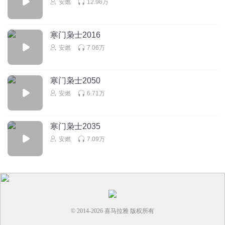
安燃
12.96万
_初见灵婵月宫
这个御史就是个废物
寒门枭士2016
安燃
7.06万
回复
2024-03-01
0
听友238412016
寒门枭士2050
安燃能不能录一个古代的丧尸书。穿越、无系统的，就只是
安燃
6.71万
着记忆的那种
回复
2024-01-24
0
寒门枭士2035
安燃
7.09万
© 2014-
2026
喜马拉雅 版权所有