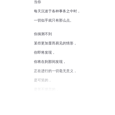
当你
每天沉迷于各种事务之中时，
一切似乎就只有那么点。
你揣测不到
某些更加显而易见的情形，
你即将发现，
你将在刹那间发现，
正在进行的一切毫无意义，
是可笑的，
是苦不堪言的，
是荒唐至极的。
如果你不观察灾难，