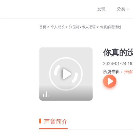
发现
分类
>
>
>
首页
个人成长
张值符•懒人呓语
你真的没活过
你真的
2024-01-24 16
所属专辑：
张值
声音简介