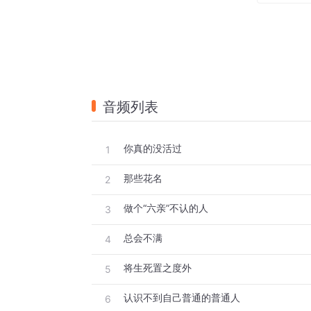
随着冰冷降临，
烟消云散，不堪一击，
你曾经经营的生活
愚蠢到令你无地自容。
音频列表
所有的情感终将无法寄托，
你真的没活过
1
当情感无法寄托时，
那些花名
你只好独自承担、
2
独自品尝、
做个“六亲”不认的人
3
独自消化。
总会不满
4
当事务的经营无法继续下去，
将生死置之度外
5
曾经的一切就成为了一场梦。
认识不到自己普通的普通人
6