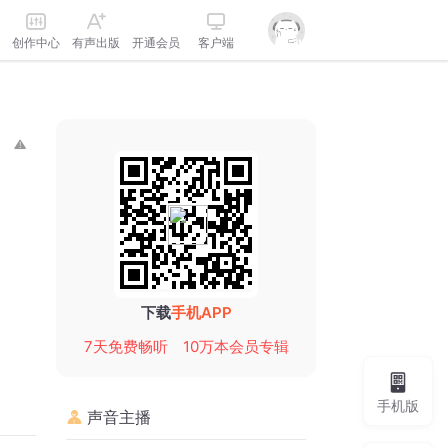
创作中心
有声出版
开通会员
客户端
下载
手机APP
7天免费畅听
10万本会员专辑
手机版
声音主播