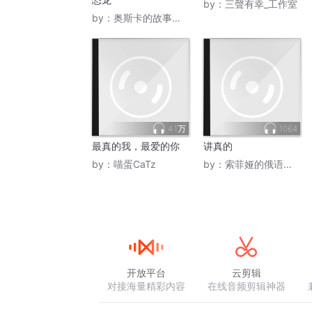
by：
三聲有幸_工作室
by：
奥斯卡的故事城堡
4.1万
1064
最真的我，最爱的你
讲真的
by：
喵蛋CaTz
by：
索菲娅的俄语世界
开放平台
云剪辑
对接海量精彩内容
在线音频剪辑神器