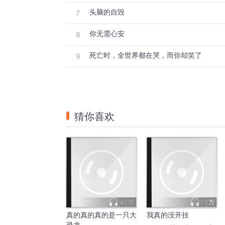
头脑的自毁
因为生命的结束，
7
令你发现这愚蠢的一切，
你无需心安
8
无比虚假的生命，
死亡时，全世界都在哭，而你却笑了
9
不值得开始，
正因为虚假，
你窥探到了事实，
猜你喜欢
一切生命竟然从未开始过，
事实居然如此简单，
震惊，且喜悦。
4235
1.5万
真的真的真的是一只大
我真的没开挂
恐龙