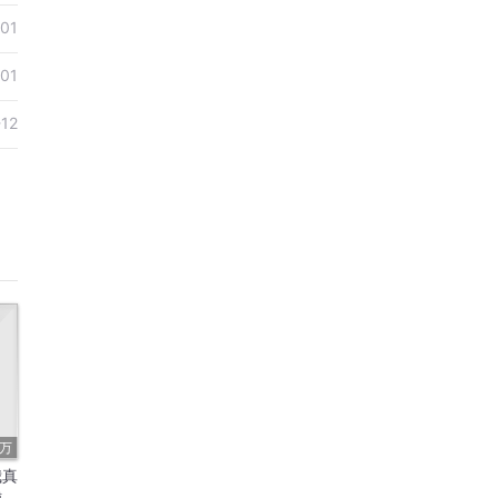
01
01
-12
1万
我真
铺