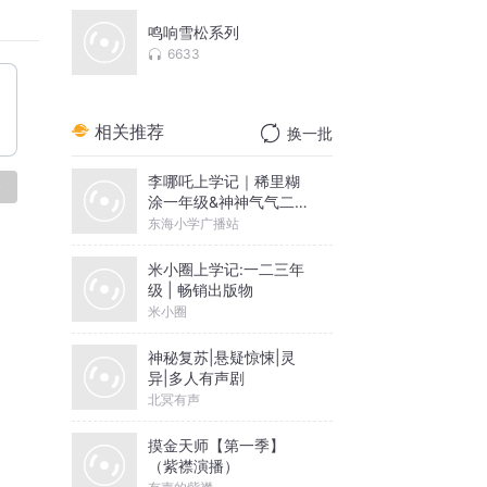
鸣响雪松系列
6633
相关推荐
换一批
李哪吒上学记｜稀里糊
论
涂一年级&神神气气二年
级
东海小学广播站
米小圈上学记:一二三年
级 | 畅销出版物
米小圈
神秘复苏|悬疑惊悚|灵
异|多人有声剧
北冥有声
摸金天师【第一季】
（紫襟演播）