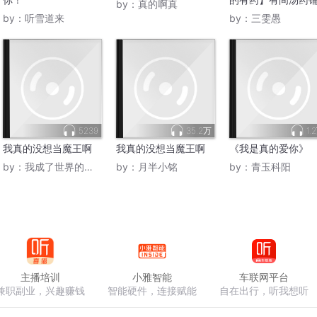
by：
真的啊真
by：
听雪道来
by：
三雯愚
5239
35.2万
1.
我真的没想当魔王啊
我真的没想当魔王啊
《我是真的爱你》
by：
我成了世界的漏洞
by：
月半小铭
by：
青玉科阳
主播培训
小雅智能
车联网平台
兼职副业，兴趣赚钱
智能硬件，连接赋能
自在出行，听我想听