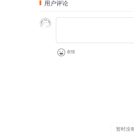
用户评论
如果没有一些巨大的灾难发生在你目前的状况中，
愚蠢就不会显露出来，
救赎便不会发生，
你无法知道你是一个小丑。
表情
只有当你身边活生生的生命
迅速地失去了温度，
你才发现
所谓的生命如此的脆弱，
你本就知道
生命一触即破，
却逃避和视而不见，
暂时没
那些生命承载的意义