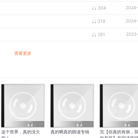
2024-
304
2024-
319
2023
291
查看更多
2738
2926
75.
这个世界，真的没欠
真的啊真的朗读专辑
完【你真的有病，
你！
的有药】有间汤药