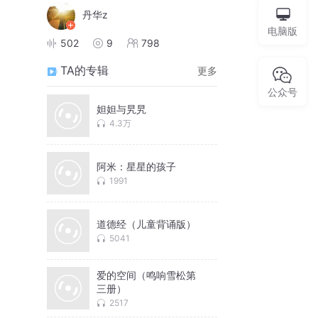
丹华z
电脑版
502
9
798
TA的专辑
更多
公众号
妲妲与旯旯
4.3万
阿米：星星的孩子
1991
道德经（儿童背诵版）
5041
爱的空间（鸣响雪松第
三册）
2517