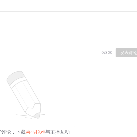
发表评
0
/
300
有评论，下载
喜马拉雅
与主播互动