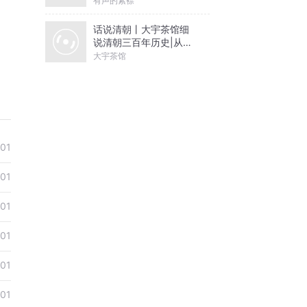
有声的紫襟
话说清朝丨大宇茶馆细
说清朝三百年历史|从努
尔哈赤到末代皇帝溥仪|
大宇茶馆
康熙雍正乾隆
01
01
01
01
01
01