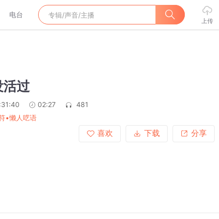
电台
上传
没活过
:31:40
02:27
481
符•懒人呓语
喜欢
下载
分享